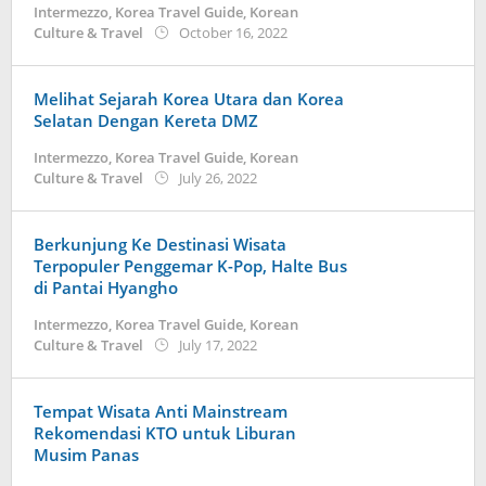
Intermezzo
,
Korea Travel Guide
,
Korean
Korean
by
Culture & Travel
October 16, 2022
Cuisine
,
Kidihae
Korean
Culture
&
Melihat Sejarah Korea Utara dan Korea
Travel
,
Selatan Dengan Kereta DMZ
News
September
Intermezzo
,
Korea Travel Guide
,
Korean
2,
by
Culture & Travel
July 26, 2022
2023
Kidihae
by
Kidihae
Berkunjung Ke Destinasi Wisata
Terpopuler Penggemar K-Pop, Halte Bus
di Pantai Hyangho
Intermezzo
,
Korea Travel Guide
,
Korean
by
Culture & Travel
July 17, 2022
Kidihae
Tempat Wisata Anti Mainstream
Rekomendasi KTO untuk Liburan
Musim Panas