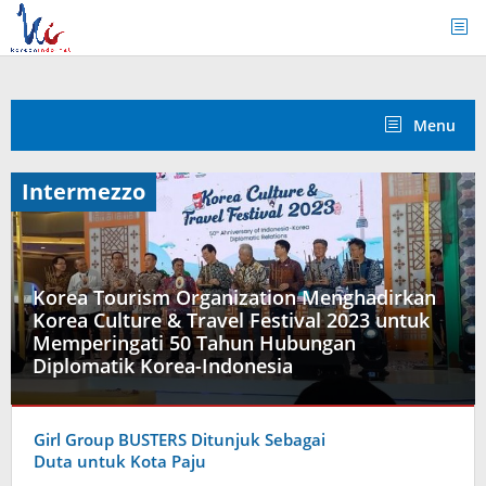
Skip
to
content
Menu
Intermezzo
Korea Tourism Organization Menghadirkan
Korea Culture & Travel Festival 2023 untuk
Memperingati 50 Tahun Hubungan
Diplomatik Korea-Indonesia
Intermezzo
,
Korea
Girl Group BUSTERS Ditunjuk Sebagai
Travel
Duta untuk Kota Paju
Guide
,