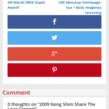
SM Marah DBSK Dapat
UEE Menutup Homepage-
navigation
Award?
nya + Body imagenya
tercoreng
Comment
0 thoughts on “
2009 Nong Shim Share The
Love Concert
”