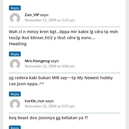
Reply
Zan_VIP
says:
November 22, 2009 at 3:25 pm
Wah cl n minzy kren bgt…0ppa mir kakix lg cdra tp msh
teu2p ikut k0nser,hti2 y tkut cdra lg eunx….
Hwaiting
Reply
Mrs.Hangeng
says:
November 22, 2009 at 4:06 pm
yg cedera kaki bukan MIR say~~tp My Newest hubby
Lee Joon oppa..^^
Reply
turtle_run
says:
November 22, 2009 at 5:07 pm
koq beast doo joonnya gg keliatan ya ??
Reply