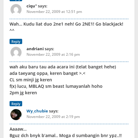
ciqu"
says:
November 22, 2009 at 12:51 pm
Wah… Kudu liat duo 2ne1 neh! Go 2NE1! Go blackjack!
^^
Reply
andriani
says:
November 22, 2009 at 2:16 pm
wah aku baru tau ada acara ini (telat banget hehe)
ada taeyang oppa, keren banget >.<
CL sm minji jg keren
f(x) lucu, MBLAQ sm beast lumayanlah hoho
2pm jg keren
Reply
Wy_chubie
says:
November 22, 2009 at 2:19 pm
Aaaaw…
Bguz dch bnyk b’amal.. Moga d sumbangin bnr ypz..!!