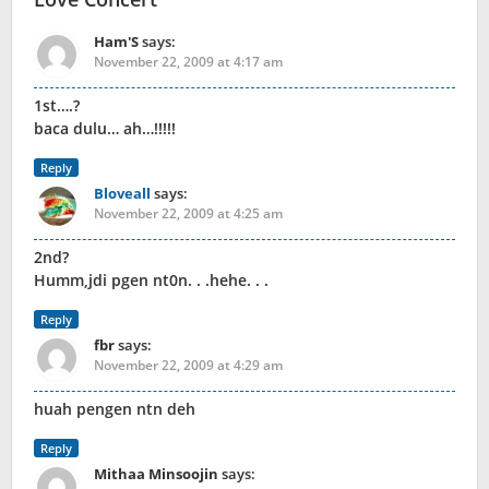
Ham'S
says:
November 22, 2009 at 4:17 am
1st….?
baca dulu… ah…!!!!!
Reply
Bloveall
says:
November 22, 2009 at 4:25 am
2nd?
Humm,jdi pgen nt0n. . .hehe. . .
Reply
fbr
says:
November 22, 2009 at 4:29 am
huah pengen ntn deh
Reply
Mithaa Minsoojin
says: