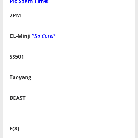
Pic Spam Time!
2PM
CL-Minji
*So Cute!*
SS501
Taeyang
BEAST
F(X)