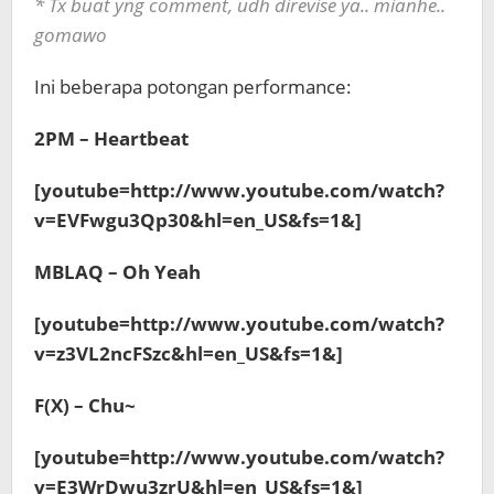
* Tx buat yng comment, udh direvise ya.. mianhe..
gomawo
Ini beberapa potongan performance:
2PM – Heartbeat
[youtube=http://www.youtube.com/watch?
v=EVFwgu3Qp30&hl=en_US&fs=1&]
MBLAQ – Oh Yeah
[youtube=http://www.youtube.com/watch?
v=z3VL2ncFSzc&hl=en_US&fs=1&]
F(X) – Chu~
[youtube=http://www.youtube.com/watch?
v=E3WrDwu3zrU&hl=en_US&fs=1&]