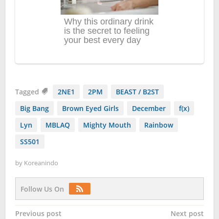
Tagged
2NE1
2PM
BEAST / B2ST
Big Bang
Brown Eyed Girls
December
f(x)
Lyn
MBLAQ
Mighty Mouth
Rainbow
SS501
by
Koreanindo
Follow Us On
Post
Previous post
Next post