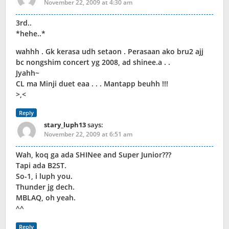
November 22, 2009 at 4:30 am
3rd..
*hehe..*
wahhh . Gk kerasa udh setaon . Perasaan ako bru2 ajj
bc nongshim concert yg 2008, ad shinee.a . .
Jyahh~
CL ma Minji duet eaa . . . Mantapp beuhh !!!
>,<
Reply
stary_luph13
says:
November 22, 2009 at 6:51 am
Wah, koq ga ada SHINee and Super Junior???
Tapi ada B2ST.
So-1, i luph you.
Thunder jg dech.
MBLAQ, oh yeah.
^^
Reply