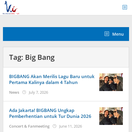
Skip
to
content
Menu
Tag:
Big Bang
BIGBANG Akan Merilis Lagu Baru untuk
Pertama Kalinya dalam 4 Tahun
by
News
July 7, 2026
wndwnrt
Ada Jakarta! BIGBANG Ungkap
Pemberhentian untuk Tur Dunia 2026
by
Concert & Fanmeeting
June 11, 2026
wndwnrt