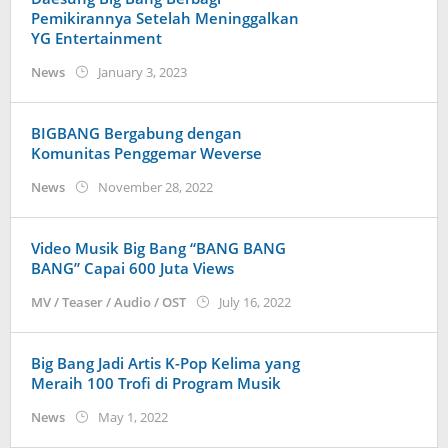
Pemikirannya Setelah Meninggalkan
YG Entertainment
by
News
January 3, 2023
Kidihae
BIGBANG Bergabung dengan
Komunitas Penggemar Weverse
by
News
November 28, 2022
wndwnrt
Video Musik Big Bang “BANG BANG
BANG” Capai 600 Juta Views
by
MV / Teaser / Audio / OST
July 16, 2022
Kidihae
Big Bang Jadi Artis K-Pop Kelima yang
Meraih 100 Trofi di Program Musik
by
News
May 1, 2022
Kidihae