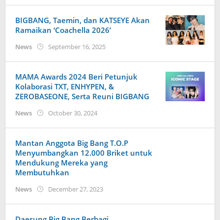
BIGBANG, Taemin, dan KATSEYE Akan
Ramaikan ‘Coachella 2026’
by
News
September 16, 2025
wndwnrt
MAMA Awards 2024 Beri Petunjuk
Kolaborasi TXT, ENHYPEN, &
ZEROBASEONE, Serta Reuni BIGBANG
by
News
October 30, 2024
anisrina
Mantan Anggota Big Bang T.O.P
Menyumbangkan 12.000 Briket untuk
Mendukung Mereka yang
Membutuhkan
by
News
December 27, 2023
Kidihae
Daesung Big Bang Berbagi