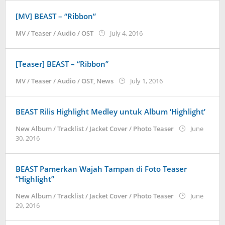
[MV] BEAST – “Ribbon”
by
MV / Teaser / Audio / OST
July 4, 2016
Koreanindo
[Teaser] BEAST – “Ribbon”
by
MV / Teaser / Audio / OST
,
News
July 1, 2016
Koreanindo
BEAST Rilis Highlight Medley untuk Album ‘Highlight’
New Album / Tracklist / Jacket Cover / Photo Teaser
June
by
30, 2016
Koreanindo
BEAST Pamerkan Wajah Tampan di Foto Teaser
“Highlight”
New Album / Tracklist / Jacket Cover / Photo Teaser
June
by
29, 2016
Koreanindo