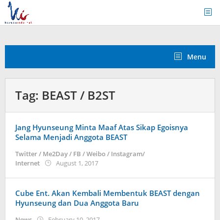
Skip
to
content
Menu
Tag:
BEAST / B2ST
Jang Hyunseung Minta Maaf Atas Sikap Egoisnya
Selama Menjadi Anggota BEAST
Twitter / Me2Day / FB / Weibo / Instagram/
by
Internet
August 1, 2017
Koreanindo
Cube Ent. Akan Kembali Membentuk BEAST dengan
Hyunseung dan Dua Anggota Baru
by
News
February 10, 2017