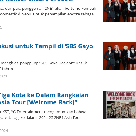
asa dari para penggemar, 2NE1 akan bertemu kembali
domestik di Seoul untuk penampilan encore sebagai
by
25
Kidihae
kusi untuk Tampil di ‘SBS Gayo
menghiasi panggung “SBS Gayo Daejeon” untuk
0 tahun.
by
2024
wndwnrt
iga Kota ke Dalam Rangkaian
Asia Tour [Welcome Back]”
er KST, YG Entertainment mengumumkan bahwa
 kota lagi ke dalam “2024-25 2NE1 Asia Tour
by
2024
Kidihae