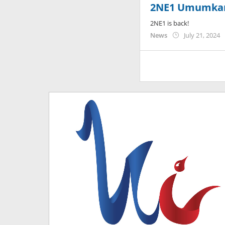
2NE1 Umumkan
2NE1 is back!
b
News
July 21, 2024
a