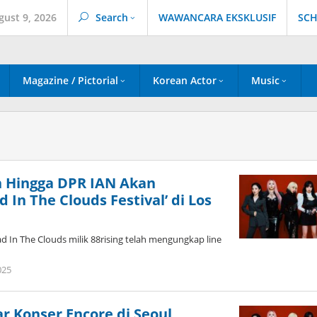
gust 9, 2026
Search
WAWANCARA EKSKLUSIF
SCH
Magazine / Pictorial
Korean Actor
Music
n Hingga DPR IAN Akan
 In The Clouds Festival’ di Los
ad In The Clouds milik 88rising telah mengungkap line
by
025
wndwnrt
r Konser Encore di Seoul