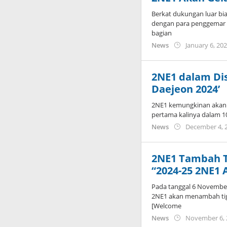
Berkat dukungan luar bi
dengan para penggemar 
bagian
News
January 6, 20
2NE1 dalam Dis
Daejeon 2024’
2NE1 kemungkinan akan 
pertama kalinya dalam 1
News
December 4, 
2NE1 Tambah T
“2024-25 2NE1 
Pada tanggal 6 Novemb
2NE1 akan menambah tiga
[Welcome
News
November 6, 