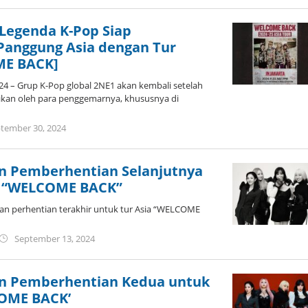
 Legenda K-Pop Siap
anggung Asia dengan Tur
ME BACK]
24 – Grup K-Pop global 2NE1 akan kembali setelah
tikan oleh para penggemarnya, khususnya di
by
tember 30, 2024
Kidihae
 Pemberhentian Selanjutnya
a “WELCOME BACK”
 perhentian terakhir untuk tur Asia “WELCOME
by
September 13, 2024
wndwnrt
 Pemberhentian Kedua untuk
COME BACK’