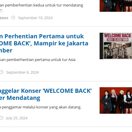
n pemberhentian kedua untuk tur mendatang
”.
by
News
September 10, 2024
wndwnrt
 Perhentian Pertama untuk
COME BACK’, Mampir ke Jakarta
mber
an pemberhentian pertama untuk tur Asia
by
September 6, 2024
wndwnrt
ggelar Konser ‘WELCOME BACK’
ber Mendatang
 penggemar melalui konser yang akan datang.
by
July 25, 2024
wndwnrt