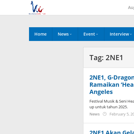
Skip
Au
to
content
Home
News
Event
Interview
Tag:
2NE1
2NE1, G-Drago
Ramaikan ‘Head
Angeles
Festival Musik & Seni He
up untuk tahun 2025.
News
February 5, 2
2NE1 Akan Gela