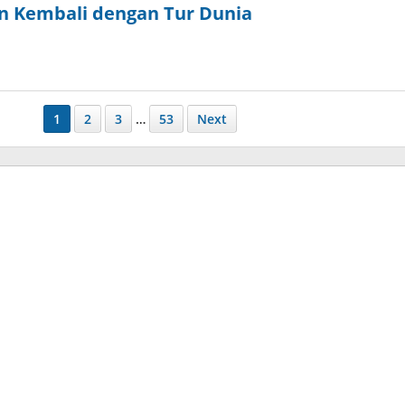
 Kembali dengan Tur Dunia
y
nisrina
1
2
3
…
53
Next