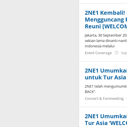
2NE1 Kembali!
Mengguncang P
Reuni [WELCO
Jakarta, 30 September 20
sekian lama dinanti-nan
Indonesia melalui
Event Coverage
Sep
2NE1 Umumkan
untuk Tur Asi
2NE1 telah mengumumkan
BACK”.
Concert & Fanmeeting
2NE1 Umumkan
Tur Asia ‘WEL