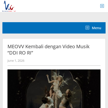
Skip
to
content
Menu
MEOVV Kembali dengan Video Musik
“DDI RO RI”
by
June 1, 2026
anisrina