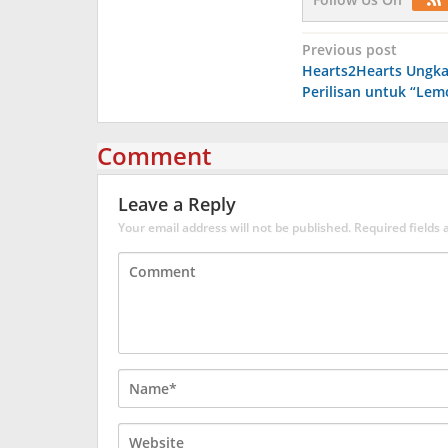
Post
Previous post
Hearts2Hearts Ungka
navigation
Perilisan untuk “Lem
Comment
Leave a Reply
Your email address will not be published.
Required fields