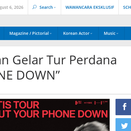
gust 6, 2026
Search
WAWANCARA EKSKLUSIF
SCH
Magazine / Pictorial
Korean Actor
Music
 Gelar Tur Perdana
ONE DOWN”