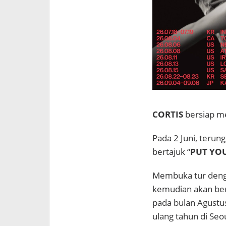
CORTIS
bersiap me
Pada 2 Juni, terun
bertajuk “
PUT YO
Membuka tur denga
kemudian akan ber
pada bulan Agustu
ulang tahun di Seo