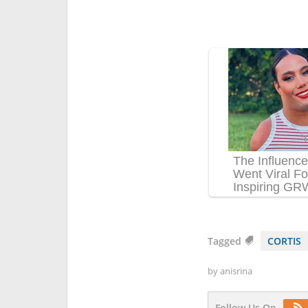
Tagged
CORTIS
by
anisrina
Follow Us On