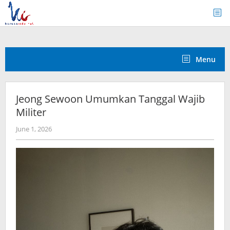
Skip
to
content
Menu
Jeong Sewoon Umumkan Tanggal Wajib
Militer
by
June 1, 2026
anisrina