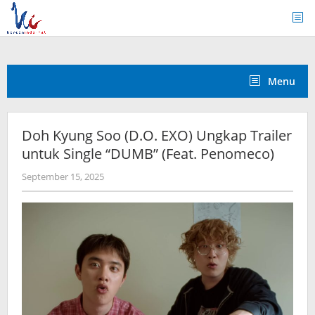
Skip
to
content
Menu
Doh Kyung Soo (D.O. EXO) Ungkap Trailer
untuk Single “DUMB” (Feat. Penomeco)
by
September 15, 2025
anisrina