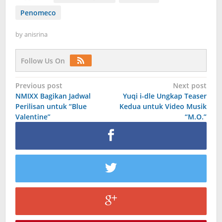
Penomeco
by
anisrina
Follow Us On
Post
Previous post
Next post
NMIXX Bagikan Jadwal
Yuqi i-dle Ungkap Teaser
navigation
Perilisan untuk “Blue
Kedua untuk Video Musik
Valentine”
“M.O.”