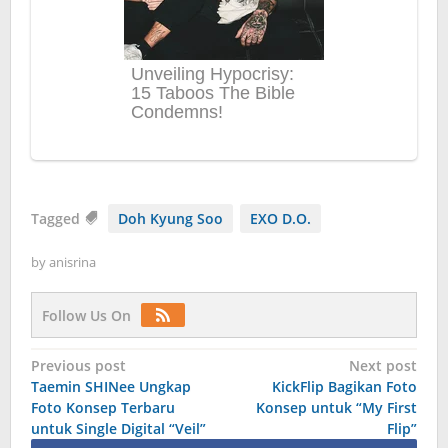
Tagged
Doh Kyung Soo
EXO D.O.
by
anisrina
Follow Us On
Post
Previous post
Next post
Taemin SHINee Ungkap
KickFlip Bagikan Foto
navigation
Foto Konsep Terbaru
Konsep untuk “My First
untuk Single Digital “Veil”
Flip”