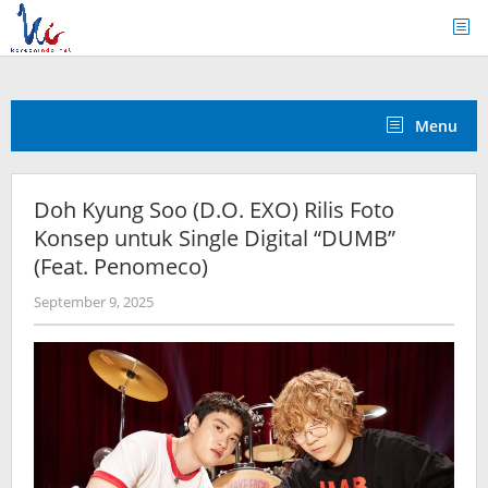
Skip
to
content
Menu
Doh Kyung Soo (D.O. EXO) Rilis Foto
Konsep untuk Single Digital “DUMB”
(Feat. Penomeco)
by
September 9, 2025
anisrina