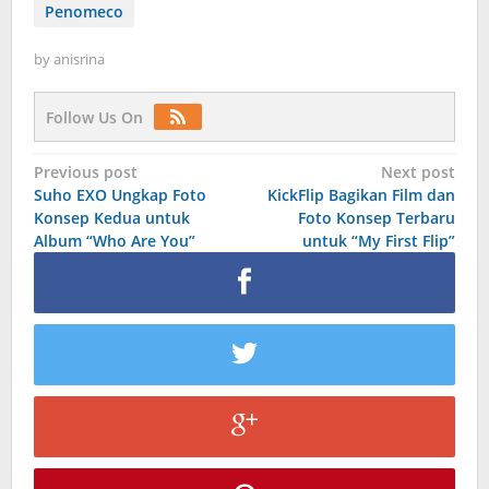
Penomeco
by
anisrina
Follow Us On
Post
Previous post
Next post
Suho EXO Ungkap Foto
KickFlip Bagikan Film dan
navigation
Konsep Kedua untuk
Foto Konsep Terbaru
Album “Who Are You”
untuk “My First Flip”