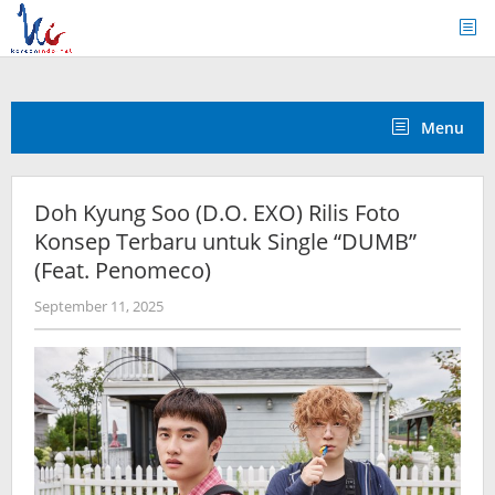
Skip
to
content
Menu
Doh Kyung Soo (D.O. EXO) Rilis Foto
Konsep Terbaru untuk Single “DUMB”
(Feat. Penomeco)
by
September 11, 2025
anisrina