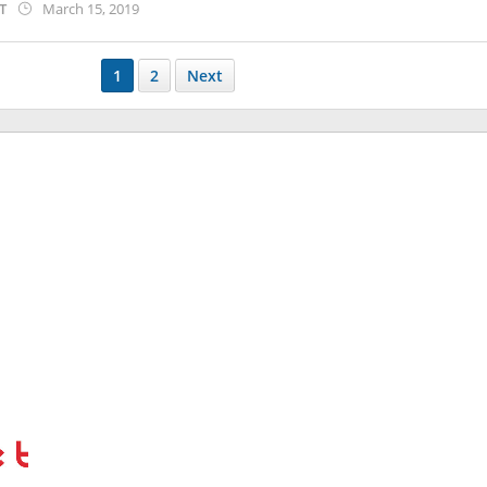
by
ST
March 15, 2019
anisrina
1
2
Next