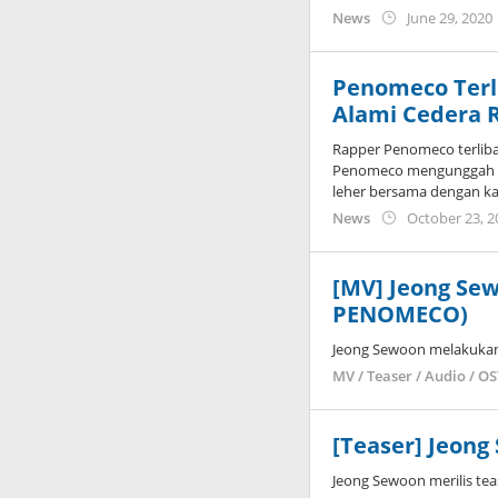
News
June 29, 2020
Penomeco Terl
Alami Cedera 
Rapper Penomeco terliba
Penomeco mengunggah f
leher bersama dengan k
News
October 23, 2
[MV] Jeong Sew
PENOMECO)
Jeong Sewoon melakukan
MV / Teaser / Audio / O
[Teaser] Jeong
Jeong Sewoon merilis teas