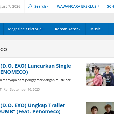
gust 7, 2026
Search
WAWANCARA EKSKLUSIF
SCH
Magazine / Pictorial
Korean Actor
Music
co
(D.O. EXO) Luncurkan Single
 PENOMECO)
O) menyapa para penggemar dengan musik baru!
by
ST
September 16, 2025
wndwnrt
(D.O. EXO) Ungkap Trailer
“DUMB” (Feat. Penomeco)