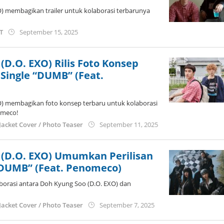
) membagikan trailer untuk kolaborasi terbarunya
by
ST
September 15, 2025
anisrina
(D.O. EXO) Rilis Foto Konsep
Single “DUMB” (Feat.
) membagikan foto konsep terbaru untuk kolaborasi
omeco!
by
Jacket Cover / Photo Teaser
September 11, 2025
anisrina
 (D.O. EXO) Umumkan Perilisan
 “DUMB” (Feat. Penomeco)
borasi antara Doh Kyung Soo (D.O. EXO) dan
by
Jacket Cover / Photo Teaser
September 7, 2025
anisrina