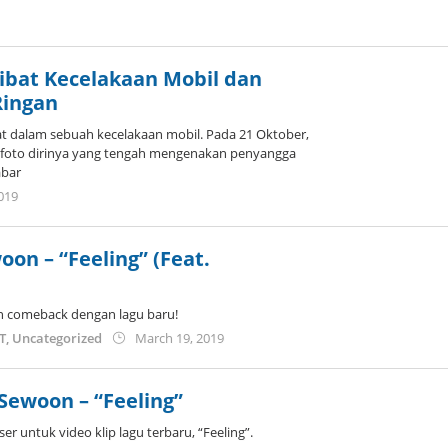
by
Kidihae
ibat Kecelakaan Mobil dan
Ringan
t dalam sebuah kecelakaan mobil. Pada 21 Oktober,
oto dirinya yang tengah mengenakan penyangga
abar
by
019
anisrina
oon – “Feeling” (Feat.
 comeback dengan lagu baru!
by
ST
,
Uncategorized
March 19, 2019
anisrina
 Sewoon – “Feeling”
er untuk video klip lagu terbaru, “Feeling”.