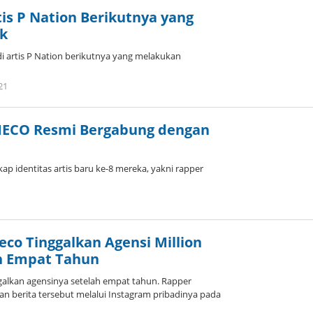
s P Nation Berikutnya yang
k
artis P Nation berikutnya yang melakukan
by
21
Kidihae
ECO Resmi Bergabung dengan
p identitas artis baru ke-8 mereka, yakni rapper
by
wndwnrt
co Tinggalkan Agensi Million
h Empat Tahun
alkan agensinya setelah empat tahun. Rapper
erita tersebut melalui Instagram pribadinya pada