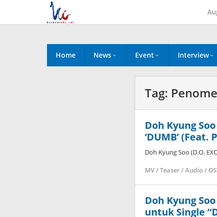
Skip
Au
to
content
Home
News
Event
Interview
Tag:
Penome
Doh Kyung Soo 
‘DUMB’ (Feat.
Doh Kyung Soo (D.O. EX
MV / Teaser / Audio / O
Doh Kyung Soo 
untuk Single 