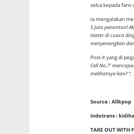
selca kepada fans
Ia mengatakan mela
5 juta penonton! A
teater di cuaca di
menyenangkan dan b
Post-it yang di pe
Cell No.7′ mencapa
melihatnya kan? “.
Source : Allkpop
indotrans : kidi
TAKE OUT WITH F