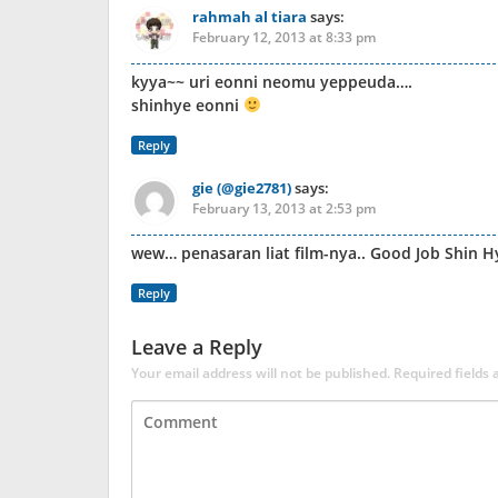
rahmah al tiara
says:
February 12, 2013 at 8:33 pm
kyya~~ uri eonni neomu yeppeuda….
shinhye eonni
Reply
gie (@gie2781)
says:
February 13, 2013 at 2:53 pm
wew… penasaran liat film-nya.. Good Job Shin Hy
Reply
Leave a Reply
Your email address will not be published.
Required fields