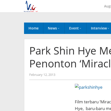
Skip
Aug
to
content
Home
News
Event
Interview
Park Shin Hye M
Penonton ‘Miracle
by
February 12, 2013
Koreanindo
Film terbaru ‘Mirac
Hye, baru-baru men