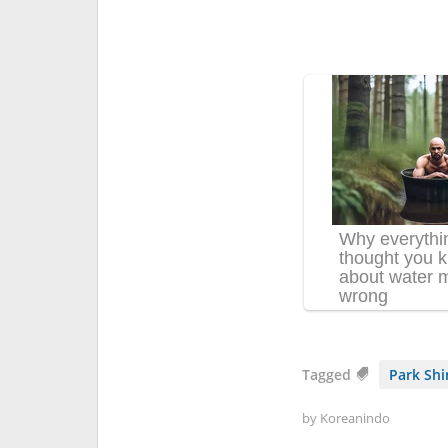
Tagged
Park Shi
by
Koreanindo