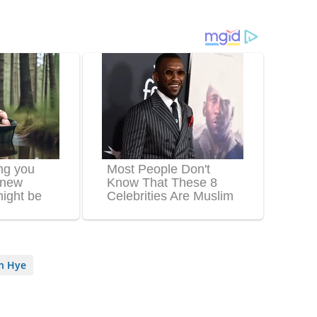
n Hye