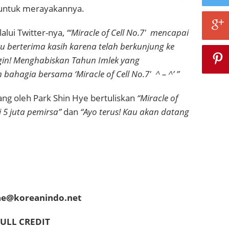
 untuk merayakannya.
lui Twitter-nya,
“‘Miracle of Cell No.7′ mencapai
ku berterima kasih karena telah berkunjung ke
ngin! Menghabiskan Tahun Imlek yang
ahagia bersama ‘Miracle of Cell No.7′ ^ – ^’ ”
gang oleh Park Shin Hye bertuliskan
“Miracle of
i 5 juta pemirsa”
dan
“Ayo terus! Kau akan datang
hae@koreanindo.net
ULL CREDIT