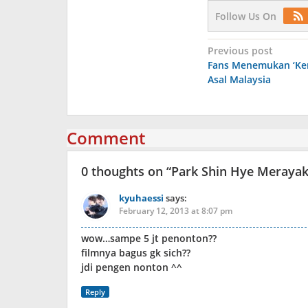
Follow Us On
Post
Previous post
Fans Menemukan ‘Ke
navigation
Asal Malaysia
Comment
0 thoughts on “
Park Shin Hye Merayaka
kyuhaessi
says:
February 12, 2013 at 8:07 pm
wow…sampe 5 jt penonton??
filmnya bagus gk sich??
jdi pengen nonton ^^
Reply