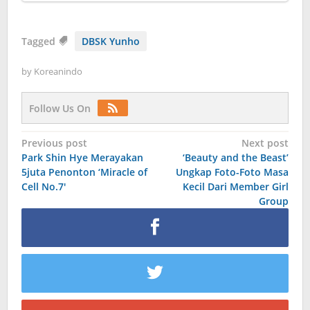
Tagged
DBSK Yunho
by
Koreanindo
Follow Us On
Post
Previous post
Next post
Park Shin Hye Merayakan
‘Beauty and the Beast’
navigation
5juta Penonton ‘Miracle of
Ungkap Foto-Foto Masa
Cell No.7′
Kecil Dari Member Girl
Group