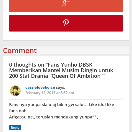
Comment
0 thoughts on “
Fans Yunho DBSK
Memberikan Mantel Musim Dingin untuk
200 Staf Drama “Queen Of Ambition”
”
cassieloveboice
says:
February 12, 2013 at 8:52 am
Fans nya yunpa slalu aj bikin gw salut.. Like idol like
fans dah..
Arigatou ne,, teruslah mendukung yunpa^^,
Reply