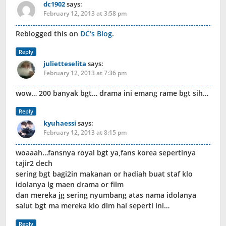
dc1902
says:
February 12, 2013 at 3:58 pm
Reblogged this on
DC's Blog
.
Reply
julietteselita
says:
February 12, 2013 at 7:36 pm
wow… 200 banyak bgt… drama ini emang rame bgt sih…
Reply
kyuhaessi
says:
February 12, 2013 at 8:15 pm
woaaah…fansnya royal bgt ya,fans korea sepertinya
tajir2 dech
sering bgt bagi2in makanan or hadiah buat staf klo
idolanya lg maen drama or film
dan mereka jg sering nyumbang atas nama idolanya
salut bgt ma mereka klo dlm hal seperti ini…
Reply