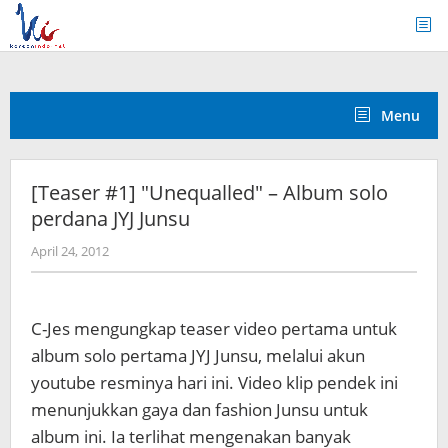
Skip
to
content
Menu
[Teaser #1] "Unequalled" – Album solo
perdana JYJ Junsu
by
April 24, 2012
Koreanindo
C-Jes mengungkap teaser video pertama untuk
album solo pertama JYJ Junsu, melalui akun
youtube resminya hari ini. Video klip pendek ini
menunjukkan gaya dan fashion Junsu untuk
album ini. Ia terlihat mengenakan banyak