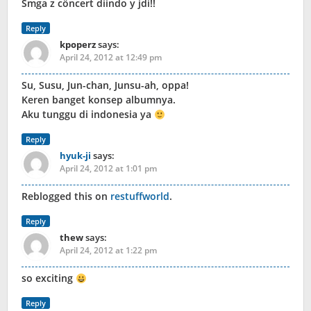
Smga z cöncert diindo y jdi!!
Reply
kpoperz
says:
April 24, 2012 at 12:49 pm
Su, Susu, Jun-chan, Junsu-ah, oppa!
Keren banget konsep albumnya.
Aku tunggu di indonesia ya
Reply
hyuk-ji
says:
April 24, 2012 at 1:01 pm
Reblogged this on
restuffworld
.
Reply
thew
says:
April 24, 2012 at 1:22 pm
so exciting
Reply