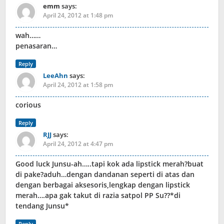
emm
says:
April 24, 2012 at 1:48 pm
wah……
penasaran…
Reply
LeeAhn
says:
April 24, 2012 at 1:58 pm
corious
Reply
RJJ
says:
April 24, 2012 at 4:47 pm
Good luck Junsu-ah…..tapi kok ada lipstick merah?buat
di pake?aduh…dengan dandanan seperti di atas dan
dengan berbagai aksesoris,lengkap dengan lipstick
merah….apa gak takut di razia satpol PP Su??*di
tendang Junsu*
Reply