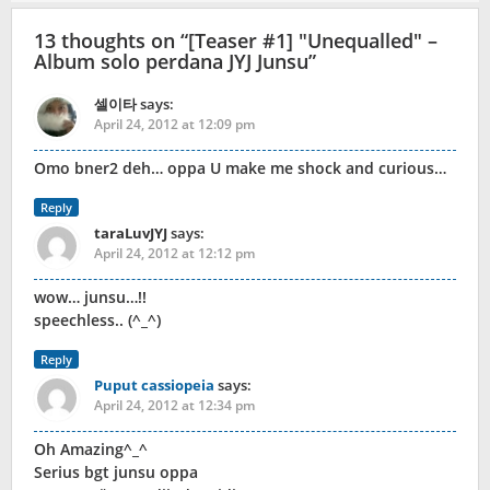
13 thoughts on “
[Teaser #1] "Unequalled" –
Album solo perdana JYJ Junsu
”
셀이타
says:
April 24, 2012 at 12:09 pm
Omo bner2 deh… oppa U make me shock and curious…
Reply
taraLuvJYJ
says:
April 24, 2012 at 12:12 pm
wow… junsu…!!
speechless.. (^_^)
Reply
Puput cassiopeia
says:
April 24, 2012 at 12:34 pm
Oh Amazing^_^
Serius bgt junsu oppa