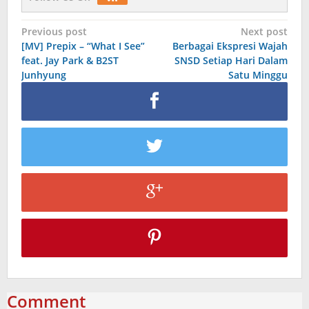
Post
Previous post
Next post
[MV] Prepix – “What I See”
Berbagai Ekspresi Wajah
navigation
feat. Jay Park & B2ST
SNSD Setiap Hari Dalam
Junhyung
Satu Minggu
Comment