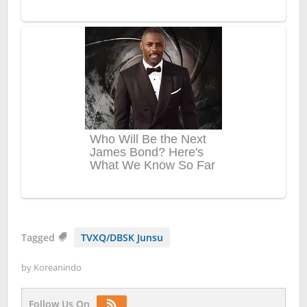
Tagged
TVXQ/DBSK Junsu
by
Koreanindo
Follow Us On