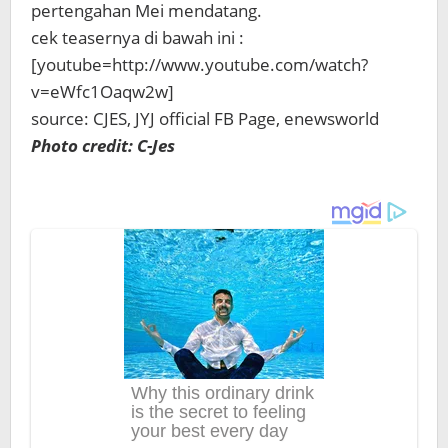
pertengahan Mei mendatang.
cek teasernya di bawah ini :
[youtube=http://www.youtube.com/watch?
v=eWfc1Oaqw2w]
source: CJES, JYJ official FB Page, enewsworld
Photo credit: C-Jes