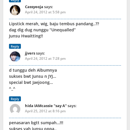
Cassyeoja
says:
April 24, 2012 at 5:58 pm
Lipstick merah, wig, baju tembus pandang..??
dag dig dug nunggu “Unequalled”
Junsu Hwaitting!!
Reply
jjvers
says:
April 24, 2012 at 7:28 pm
d tunggu deh Albumnya
sukses bwt Junsu n JYJ…
special bwt Jaejoong…
^_^
Reply
hida IAMcassie "say A"
says:
April 25, 2012 at 8:16 pm
penasaran bgtt sumpah…!!!
sukses yah junsu oppa..