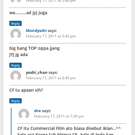
February 17, 2011 at 3:46 pm
wa……….ad jyj juga
Reply
Mondysshi
says:
February 17, 2011 at 5:42 pm
big bang TOP oppa jjang
JYJ jg ada
Reply
yoshi_chan
says:
February 17, 2011 at 6:49 pm
CF tu apaan sih?
Reply
she
says:
February 17, 2011 at 7:39 pm
CF itu Commercial Film ato biasa disebut iklan…^^
kalo org Korea tuh blgnya CF…kalo di Indo kan