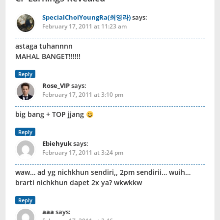
SpecialChoiYoungRa(최영라)
says:
February 17, 2011 at 11:23 am
astaga tuhannnn
MAHAL BANGET!!!!!!
Reply
Rose_VIP
says:
February 17, 2011 at 3:10 pm
big bang + TOP jjang
Reply
Ebiehyuk
says:
February 17, 2011 at 3:24 pm
waw… ad yg nichkhun sendiri,, 2pm sendirii… wuih…
brarti nichkhun dapet 2x ya? wkwkkw
Reply
aaa
says: