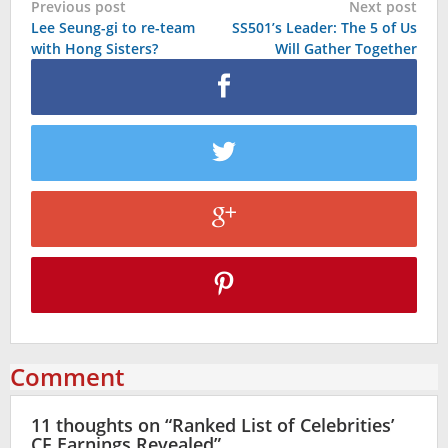
Post
Previous post
Next post
Lee Seung-gi to re-team
SS501’s Leader: The 5 of Us
navigation
with Hong Sisters?
Will Gather Together
Comment
11 thoughts on “
Ranked List of Celebrities’
CF Earnings Revealed
”