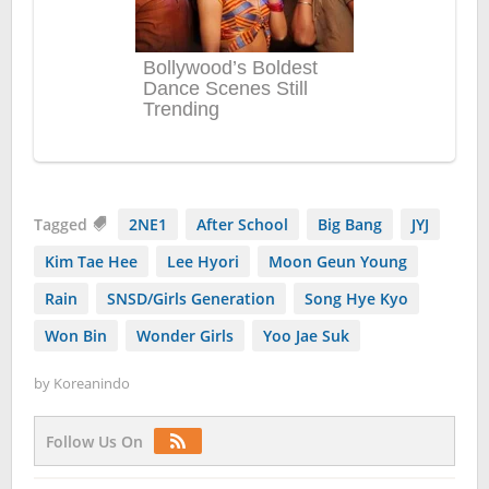
Tagged
2NE1
After School
Big Bang
JYJ
Kim Tae Hee
Lee Hyori
Moon Geun Young
Rain
SNSD/Girls Generation
Song Hye Kyo
Won Bin
Wonder Girls
Yoo Jae Suk
by
Koreanindo
Follow Us On