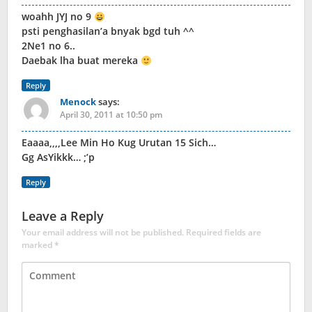
woahh JYJ no 9
psti penghasilan’a bnyak bgd tuh ^^
2Ne1 no 6..
Daebak lha buat mereka
Reply
Menock
says:
April 30, 2011 at 10:50 pm
Eaaaa,,,,Lee Min Ho Kug Urutan 15 Sich…
Gg AsYikkk… ;’p
Reply
Leave a Reply
Your email address will not be published.
Required fields are
marked
*