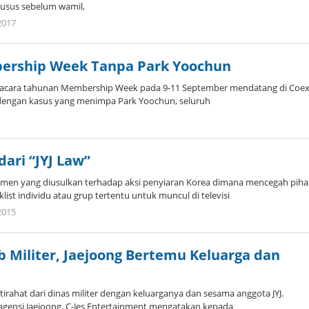
usus sebelum wamil,
by
2017
Koreanindo
bership Week Tanpa Park Yoochun
r acara tahunan Membership Week pada 9-11 September mendatang di Coex
engan kasus yang menimpa Park Yoochun, seluruh
y
oreanindo
dari “JYJ Law”
emen yang diusulkan terhadap aksi penyiaran Korea dimana mencegah piha
klist individu atau grup tertentu untuk muncul di televisi
by
2015
Koreanindo
ib Militer, Jaejoong Bertemu Keluarga dan
stirahat dari dinas militer dengan keluarganya dan sesama anggota JYJ.
 agensi Jaejoong, C-Jes Entertainment mengatakan kepada