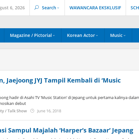
gust 6, 2026
Search
WAWANCARA EKSKLUSIF
SCH
Magazine / Pictorial
Korean Actor
Music
n, Jaejoong JYJ Tampil Kembali di ‘Music
g
joong hadir di Asahi TV ‘Music Station’ di Jepang untuk pertama kalinya dala
mosikan debut
by
ety / Talk Show
June 16, 2018
Kidihae
iasi Sampul Majalah ‘Harper’s Bazaar’ Jepang