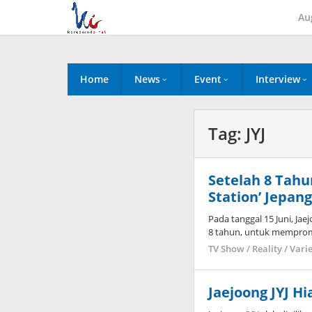
Skip
Au
to
content
Home
News
Event
Interview
Tag:
JYJ
Setelah 8 Tahu
Station’ Jepan
Pada tanggal 15 Juni, Jae
8 tahun, untuk mempro
TV Show / Reality / Vari
Jaejoong JYJ H