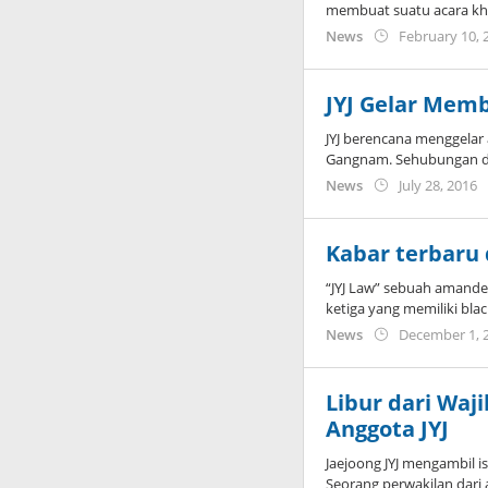
membuat suatu acara kh
News
February 10, 
JYJ Gelar Mem
JYJ berencana menggela
Gangnam. Sehubungan d
b
News
July 28, 2016
K
Kabar terbaru 
“JYJ Law” sebuah amand
ketiga yang memiliki blac
News
December 1, 
Libur dari Waj
Anggota JYJ
Jaejoong JYJ mengambil i
Seorang perwakilan dari