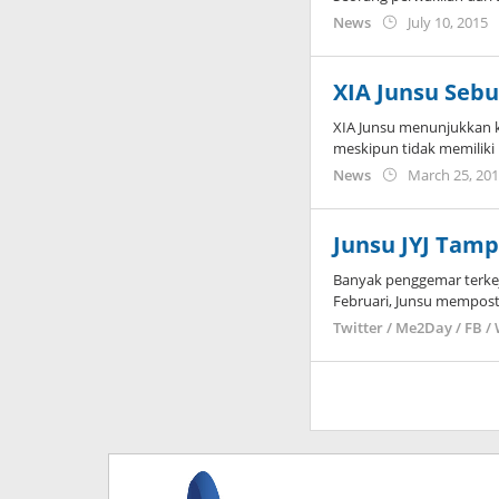
b
News
July 10, 2015
K
XIA Junsu Sebu
XIA Junsu menunjukkan ke
meskipun tidak memiliki 
News
March 25, 20
Junsu JYJ Tam
Banyak penggemar terkej
Februari, Junsu memposti
Twitter / Me2Day / FB /