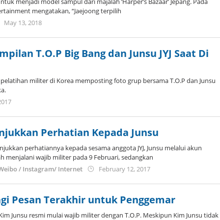
h untuk menjadi model sampul dari majalah ‘Harper’s Bazaar’ Jepang. Pada
tertainment mengatakan, “Jaejoong terpilih
by
May 13, 2018
Kidihae
mpilan T.O.P Big Bang dan Junsu JYJ Saat Di
pelatihan militer di Korea memposting foto grup bersama T.O.P dan Junsu
a.
by
2017
Koreanindo
unjukkan Perhatian Kepada Junsu
njukkan perhatiannya kepada sesama anggota JYJ, Junsu melalui akun
ah menjalani wajib militer pada 9 Februari, sedangkan
by
 Weibo / Instagram/ Internet
February 12, 2017
Koreanindo
agi Pesan Terakhir untuk Penggemar
 Kim Junsu resmi mulai wajib militer dengan T.O.P. Meskipun Kim Junsu tidak