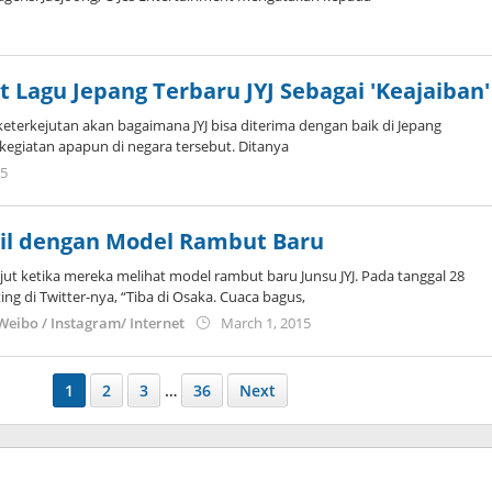
y
oreanindo
t Lagu Jepang Terbaru JYJ Sebagai 'Keajaiban'
terkejutan akan bagaimana JYJ bisa diterima dengan baik di Jepang
kegiatan apapun di negara tersebut. Ditanya
by
15
Koreanindo
pil dengan Model Rambut Baru
ut ketika mereka melihat model rambut baru Junsu JYJ. Pada tanggal 28
ng di Twitter-nya, “Tiba di Osaka. Cuaca bagus,
by
 Weibo / Instagram/ Internet
March 1, 2015
Koreanindo
1
2
3
…
36
Next