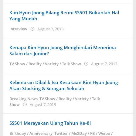
Kim Hyun Joong Bilang Reuni SS501 Bukanlah Hal
Yang Mudah
by
Interview
August 7, 2013
Koreanindo
Kenapa Kim Hyun Joong Menghindari Menerima
Salam dari Junior?
by
TV Show / Reality / Variety / Talk Show
August 7, 2013
Koreanin
Kebenaran Dibalik Isu Kesukaan Kim Hyun Joong
Akan Stocking & Seragam Sekolah
Breaking News
,
TV Show / Reality / Variety / Talk
by
Show
August 7, 2013
Koreanindo
SS501 Merayakan Ulang Tahun Ke-8!
Birthday / Anniversary
,
Twitter / Me2Day / FB / Weibo /