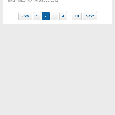
by
Intermezzo
August 29, 2012
Koreanindo
Prev
1
2
3
4
…
18
Next