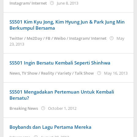
by
Instagram/ Internet
June 8, 2013
Koreanindo
SS501 Kim Kyu Jong, Kim Hyung Jun & Park Jung Min
Berkumpul Bersama
Twitter / Me2Day / FB / Weibo / Instagram/ Internet
May
by
23, 2013
Koreanindo
SS501 Ingin Bersatu Kembali Seperti Shinhwa
by
News
,
TV Show / Reality / Variety / Talk Show
May 16, 2013
Kore
SS501 Mengadakan Pertemuan Untuk Kembali
Bersatu?
by
Breaking News
October 1, 2012
Koreanindo
Boybands dan Lagu Pertama Mereka