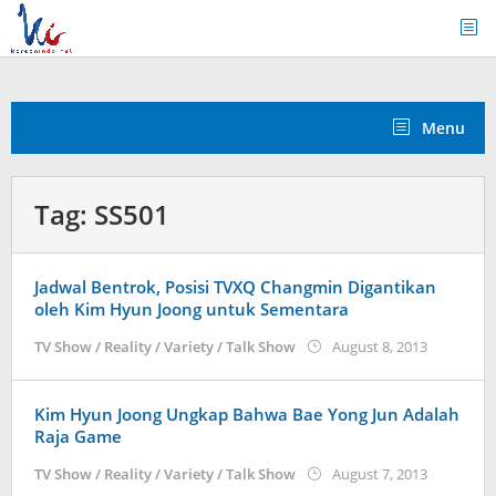
Skip
to
content
Menu
Tag:
SS501
Jadwal Bentrok, Posisi TVXQ Changmin Digantikan
oleh Kim Hyun Joong untuk Sementara
by
TV Show / Reality / Variety / Talk Show
August 8, 2013
Koreanin
Kim Hyun Joong Ungkap Bahwa Bae Yong Jun Adalah
Raja Game
by
TV Show / Reality / Variety / Talk Show
August 7, 2013
Koreanin