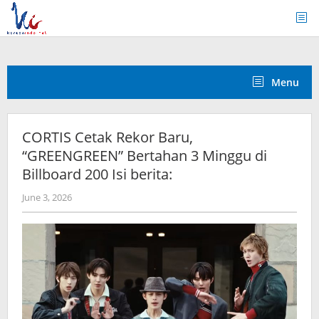
Skip
to
content
Menu
CORTIS Cetak Rekor Baru,
“GREENGREEN” Bertahan 3 Minggu di
Billboard 200 Isi berita:
by
June 3, 2026
Kidihae