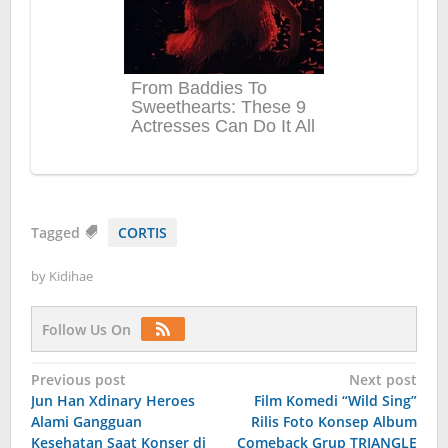
Tagged
CORTIS
by
Kidihae
Follow Us On
Post
Previous post
Next post
Jun Han Xdinary Heroes
Film Komedi “Wild Sing”
navigation
Alami Gangguan
Rilis Foto Konsep Album
Kesehatan Saat Konser di
Comeback Grup TRIANGLE