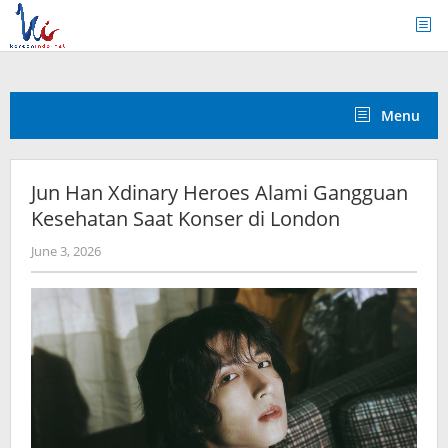
Skip
to
content
Menu
Jun Han Xdinary Heroes Alami Gangguan
Kesehatan Saat Konser di London
by
June 3, 2026
Kidihae