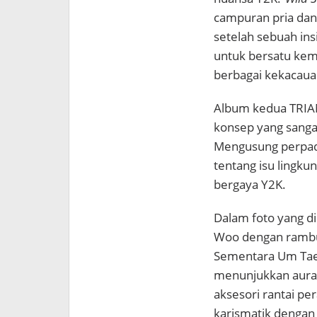
campuran pria dan
setelah sebuah ins
untuk bersatu kem
berbagai kekacaua
Album kedua TRIA
konsep yang sanga
Mengusung perpad
tentang isu lingku
bergaya Y2K.
Dalam foto yang dir
Woo dengan rambut
Sementara
Um Ta
menunjukkan aura 
aksesori rantai p
karismatik dengan 