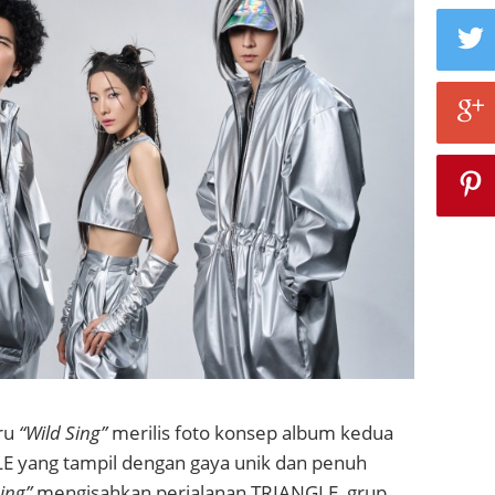
ru
“Wild Sing”
merilis foto konsep album kedua
LE yang tampil dengan gaya unik dan penuh
ing”
mengisahkan perjalanan TRIANGLE, grup