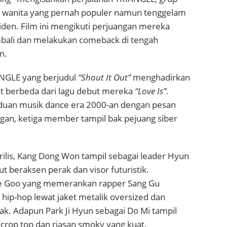
 wanita yang pernah populer namun tenggelam
iden. Film ini mengikuti perjuangan mereka
bali dan melakukan comeback di tengah
n.
NGLE yang berjudul
“Shout It Out”
menghadirkan
t berbeda dari lagu debut mereka
“Love Is”
.
uan musik dance era 2000-an dengan pesan
ngan, ketiga member tampil bak pejuang siber
ilis,
Kang Dong Won
tampil sebagai leader Hyun
 beraksen perak dan visor futuristik.
e Goo
yang memerankan rapper Sang Gu
hip-hop lewat jaket metalik oversized dan
erak. Adapun
Park Ji Hyun
sebagai Do Mi tampil
crop top dan riasan smoky yang kuat.