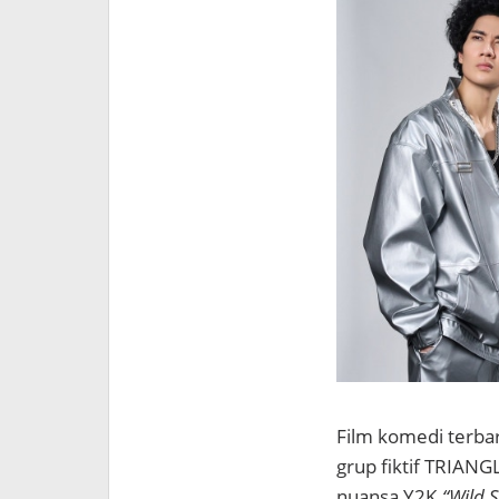
Film komedi terba
grup fiktif TRIANG
nuansa Y2K.
“Wild S