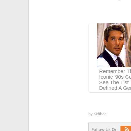
by
Kidihae
Follow Us On