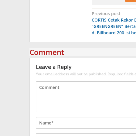
Post
Previous post
CORTIS Cetak Rekor 
navigation
“GREENGREEN” Berta
di Billboard 200 Isi be
Comment
Leave a Reply
Your email address will not be published.
Required fields