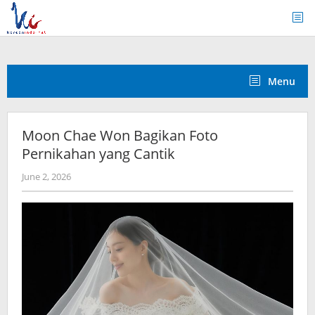
Skip
to
content
Menu
Moon Chae Won Bagikan Foto
Pernikahan yang Cantik
by
June 2, 2026
wndwnrt