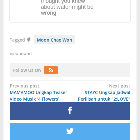
Tagged
Moon Chae Won
by
wndwnrt
Follow Us On
Post
Previous post
Next post
MAMAMOO Ungkap Teaser
STAYC Ungkap Jadwal
navigation
Video Musik ‘4 Flowers’
Perilisan untuk “2:LOVE”