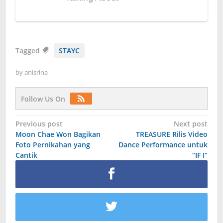
Tagged
STAYC
by
anisrina
Follow Us On
Post
Previous post
Next post
Moon Chae Won Bagikan
TREASURE Rilis Video
navigation
Foto Pernikahan yang
Dance Performance untuk
Cantik
“IF I”