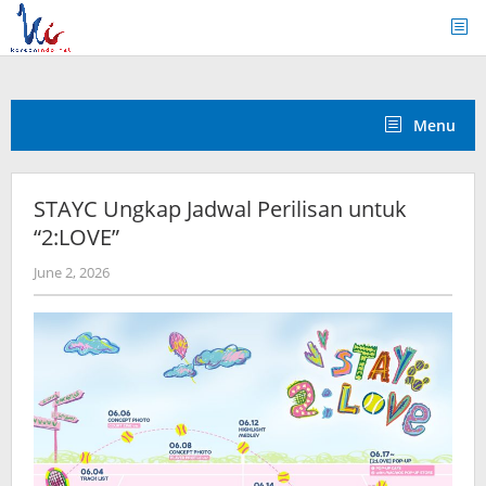
Skip
to
content
Menu
STAYC Ungkap Jadwal Perilisan untuk
“2:LOVE”
by
June 2, 2026
anisrina