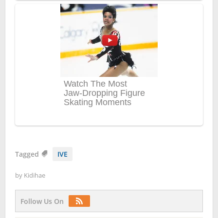
Tagged
IVE
by
Kidihae
Follow Us On