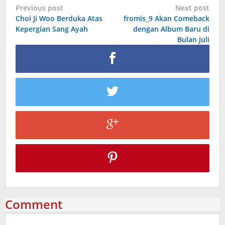
Post
Previous post
Next post
Choi Ji Woo Berduka Atas
fromis_9 Akan Comeback
navigation
Kepergian Sang Ayah
dengan Album Baru di
Bulan Juli
Comment