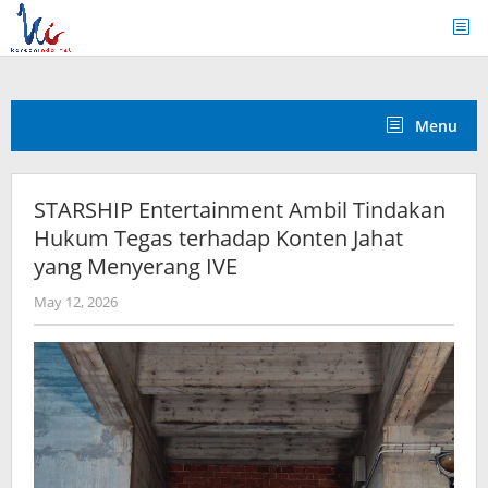
Skip
to
content
Menu
STARSHIP Entertainment Ambil Tindakan
Hukum Tegas terhadap Konten Jahat
yang Menyerang IVE
by
May 12, 2026
Kidihae