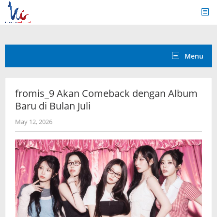
Skip
to
content
Menu
fromis_9 Akan Comeback dengan Album
Baru di Bulan Juli
by
May 12, 2026
wndwnrt