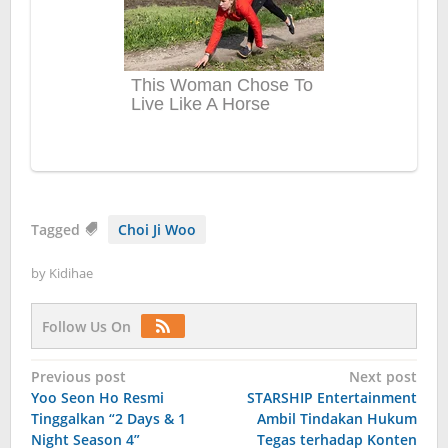
Tagged
Choi Ji Woo
by
Kidihae
Follow Us On
Post
Previous post
Next post
Yoo Seon Ho Resmi
STARSHIP Entertainment
navigation
Tinggalkan “2 Days & 1
Ambil Tindakan Hukum
Night Season 4”
Tegas terhadap Konten