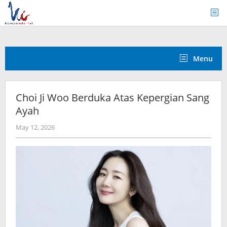
Skip
to
content
Menu
Choi Ji Woo Berduka Atas Kepergian Sang
Ayah
by
May 12, 2026
Kidihae