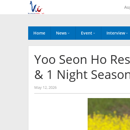
Skip
Au
to
content
Home
News
Event
Interview
Yoo Seon Ho Res
& 1 Night Season
by
May 12, 2026
Kidihae