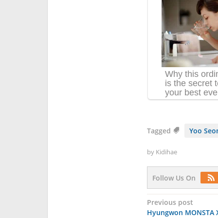
Tagged
Yoo Seo
by
Kidihae
Follow Us On
Post
Previous post
Hyungwon MONSTA X 
navigation