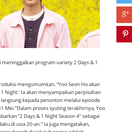
 meninggalkan program variety
2 Days & 1
 produksi mengumumkan, “Yoo Seon Ho akan
 & 1 Night.’ Ia akan menyampaikan perpisahan
a langsung kepada penonton melalui episode
1 Mei.”
Dalam proses syuting terakhirnya, Yoo
rkan “2 Days & 1 Night Season 4” sebagai
ku di usia 20-an.” Ia juga mengatakan,
agai daerah di seluruh negeri adalah