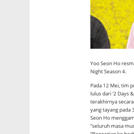
Yoo Seon Ho
resmi
Night Season 4
.
Pada 12 Mei, tim
lulus dari ‘2 Days
terakhirnya secar
yang tayang pada 3
Seon Ho menggamba
“seluruh masa muda
“Bepergian ke berb