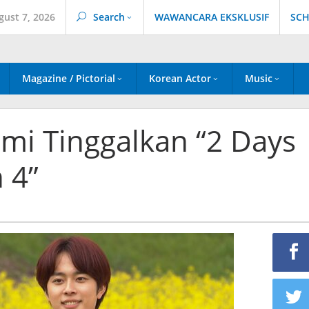
gust 7, 2026
Search
WAWANCARA EKSKLUSIF
SCH
Magazine / Pictorial
Korean Actor
Music
mi Tinggalkan “2 Days
 4”