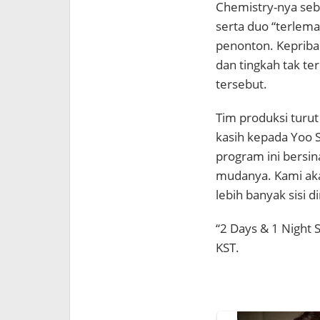
Chemistry-nya seb
serta duo “terlem
penonton. Keprib
dan tingkah tak t
tersebut.
Tim produksi turu
kasih kepada Yoo
program ini bersin
mudanya. Kami ak
lebih banyak sisi d
“2 Days & 1 Night 
KST.