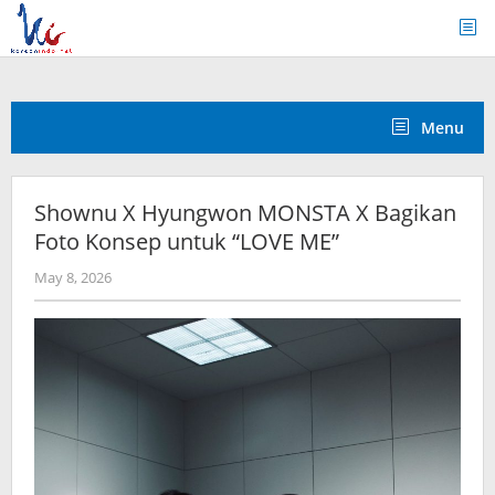
Skip
to
content
Menu
Shownu X Hyungwon MONSTA X Bagikan
Foto Konsep untuk “LOVE ME”
by
May 8, 2026
anisrina