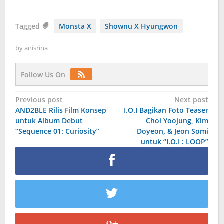
Tagged
Monsta X
Shownu X Hyungwon
by
anisrina
Follow Us On
Post
Previous post
Next post
AND2BLE Rilis Film Konsep
I.O.I Bagikan Foto Teaser
navigation
untuk Album Debut
Choi Yoojung, Kim
“Sequence 01: Curiosity”
Doyeon, & Jeon Somi
untuk “I.O.I : LOOP”