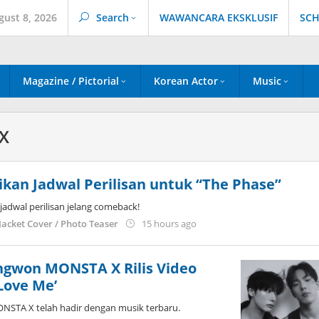
gust 8, 2026
Search
WAWANCARA EKSKLUSIF
SCH
Magazine / Pictorial
Korean Actor
Music
X
kan Jadwal Perilisan untuk “The Phase”
dwal perilisan jelang comeback!
by
Jacket Cover / Photo Teaser
15 hours ago
anisrina
gwon MONSTA X Rilis Video
Love Me’
TA X telah hadir dengan musik terbaru.