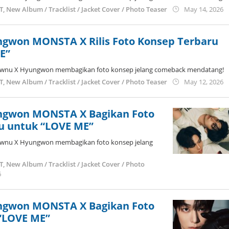
b
ST
,
New Album / Tracklist / Jacket Cover / Photo Teaser
May 14, 2026
a
gwon MONSTA X Rilis Foto Konsep Terbaru
E”
ownu X Hyungwon membagikan foto konsep jelang comeback mendatang!
b
ST
,
New Album / Tracklist / Jacket Cover / Photo Teaser
May 12, 2026
a
ngwon MONSTA X Bagikan Foto
u untuk “LOVE ME”
ownu X Hyungwon membagikan foto konsep jelang
ST
,
New Album / Tracklist / Jacket Cover / Photo
by
6
anisrina
ngwon MONSTA X Bagikan Foto
“LOVE ME”