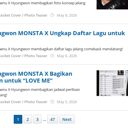
ownu X Hyungwon membagikan foto konsep jelang
by
Jacket Cover / Photo Teaser
May 8, 2026
anisrina
ngwon MONSTA X Ungkap Daftar Lagu untuk
wnu X Hyungwon membagikan daftar lagu jelang comeback mendatang!
by
Jacket Cover / Photo Teaser
May 6, 2026
anisrina
ngwon MONSTA X Bagikan
an untuk “LOVE ME”
wnu X Hyungwon membagikan jadwal perilisan
ang!
by
Jacket Cover / Photo Teaser
May 5, 2026
anisrina
1
2
3
…
47
Next