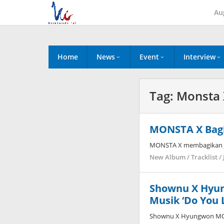
Skip
Au
to
content
Home
News
Event
Interview
Tag:
Monsta 
MONSTA X Bagi
MONSTA X membagikan ja
New Album / Tracklist / 
Shownu X Hyun
Musik ‘Do You 
Shownu X Hyungwon MONS