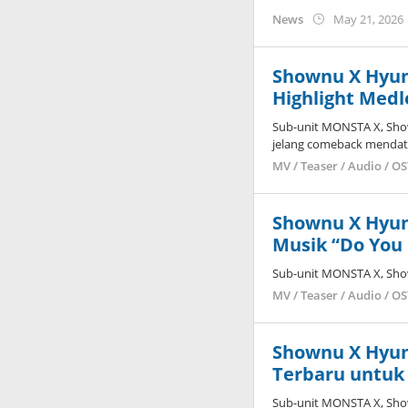
News
May 21, 2026
Shownu X Hyu
Highlight Med
Sub-unit MONSTA X, Sh
jelang comeback mendat
MV / Teaser / Audio / O
Shownu X Hyu
Musik “Do You
Sub-unit MONSTA X, Sho
MV / Teaser / Audio / O
Shownu X Hyu
Terbaru untuk
Sub-unit MONSTA X, Sh