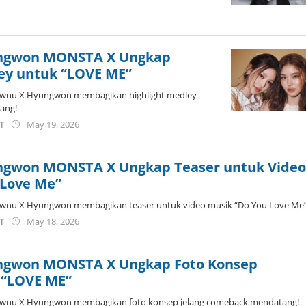
by
wndwnrt
ngwon MONSTA X Ungkap
ley untuk “LOVE ME”
ownu X Hyungwon membagikan highlight medley
ang!
by
ST
May 19, 2026
anisrina
ngwon MONSTA X Ungkap Teaser untuk Vide
 Love Me”
wnu X Hyungwon membagikan teaser untuk video musik “Do You Love Me”
by
ST
May 18, 2026
anisrina
ngwon MONSTA X Ungkap Foto Konsep
 “LOVE ME”
ownu X Hyungwon membagikan foto konsep jelang comeback mendatang!