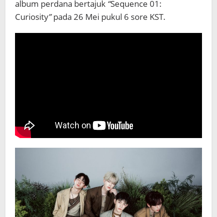
album perdana bertajuk
“
Sequence 01:
Curiosity
”
pada 26 Mei pukul 6 sore KST.