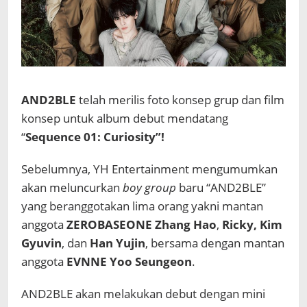
AND2BLE
telah merilis foto konsep grup dan film
konsep untuk album debut mendatang
“
Sequence 01: Curiosity”!
Sebelumnya, YH Entertainment mengumumkan
akan meluncurkan
boy group
baru “AND2BLE”
yang beranggotakan lima orang yakni mantan
anggota
ZEROBASEONE
Zhang Hao
,
Ricky,
Kim
Gyuvin
, dan
Han Yujin
, bersama dengan mantan
anggota
EVNNE
Yoo Seungeon
.
AND2BLE akan melakukan debut dengan mini