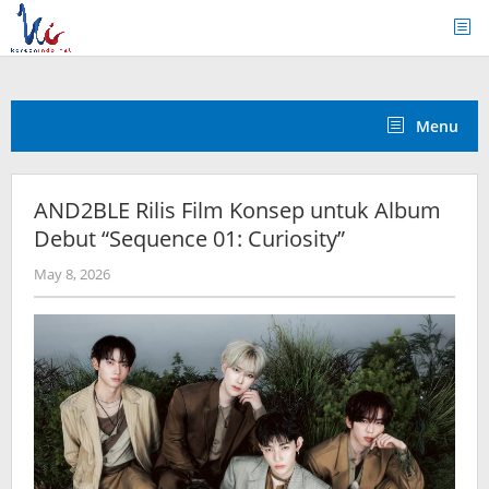
Skip
to
content
Menu
AND2BLE Rilis Film Konsep untuk Album
Debut “Sequence 01: Curiosity”
by
May 8, 2026
anisrina