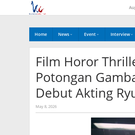
Skip
Au
to
content
Home
News
Event
Interview
Film Horor Thrill
Potongan Gamba
Debut Akting Ryu
by
May 8, 2026
Kidihae