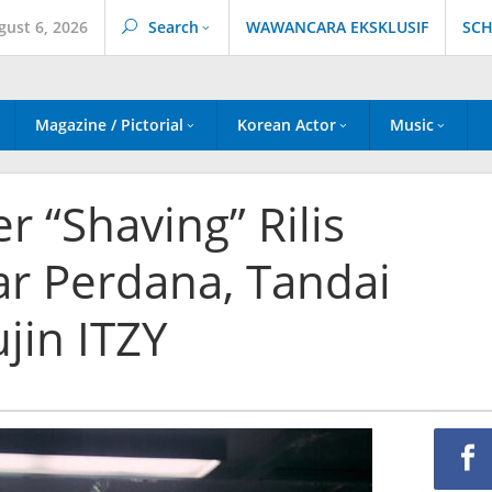
gust 6, 2026
Search
WAWANCARA EKSKLUSIF
SCH
Magazine / Pictorial
Korean Actor
Music
er “Shaving” Rilis
r Perdana, Tandai
jin ITZY