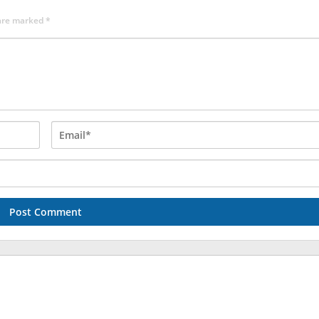
 are marked
*