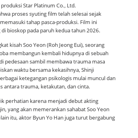
 produksi
Star Platinum Co., Ltd.
 proses syuting film telah selesai sejak
i memasuki tahap pasca-produksi. Film ini
g di bioskop pada paruh kedua tahun 2026.
kat kisah Soo Yeon (
Roh Jeong Eui
), seorang
coba membangun kembali hidupnya di sebuah
l di pedesaan sambil membawa trauma masa
iskan waktu bersama kekasihnya, Shinji
 berbagai ketegangan psikologis mulai muncul dan
antara trauma, ketakutan, dan cinta.
rik perhatian karena menjadi debut akting
jin
, yang akan memerankan sahabat Soo Yeon
ain itu, aktor
Byun Yo Han
juga turut bergabung