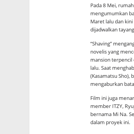
Pada 8 Mei, rumah
mengumumkan bahwa
Maret lalu dan kin
dijadwalkan tayan
“Shaving” mengang
novelis yang men
mansion terpenci
lalu. Saat menghab
(
Kasamatsu Sho
),
mengaburkan batas 
Film ini juga mena
member
ITZY
,
Ryu
bernama Mi Na. Sel
dalam proyek ini.