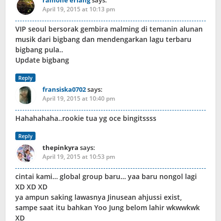
ramone erlang
says:
April 19, 2015 at 10:13 pm
VIP seoul bersorak gembira malming di temanin alunan
musik dari bigbang dan mendengarkan lagu terbaru
bigbang pula..
Update bigbang
Reply
fransiska0702
says:
April 19, 2015 at 10:40 pm
Hahahahaha..rookie tua yg oce bingitssss
Reply
thepinkyra
says:
April 19, 2015 at 10:53 pm
cintai kami… global group baru… yaa baru nongol lagi
XD XD XD
ya ampun saking lawasnya Jinusean ahjussi exist,
sampe saat itu bahkan Yoo Jung belom lahir wkwwkwk
XD