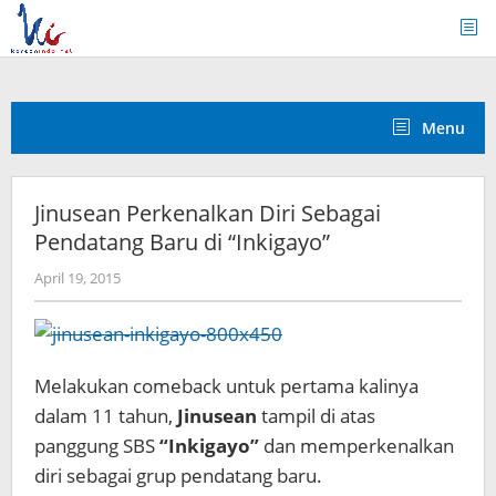
Skip
to
content
Menu
Jinusean Perkenalkan Diri Sebagai
Pendatang Baru di “Inkigayo”
by
April 19, 2015
Koreanindo
Melakukan comeback untuk pertama kalinya
dalam 11 tahun,
Jinusean
tampil di atas
panggung SBS
“Inkigayo”
dan memperkenalkan
diri sebagai grup pendatang baru.