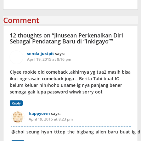
Comment
12 thoughts on “
Jinusean Perkenalkan Diri
Sebagai Pendatang Baru di “Inkigayo”
”
sendaljustpit
says:
April 19, 2015 at 8:16 pm
Ciyee rookie old comeback ,akhirnya yg tua2 masih bisa
ikut ngerasain comeback juga .. Berita Tabi buat IG
belum keluar nih?hoho uname ig nya panjang bener
semoga gak lupa password wkwk sorry oot
Reply
happyown
says:
April 19, 2015 at 8:23 pm
@choi_seung_hyun_tttop_the_bigbang_alien_baru_buat_ig