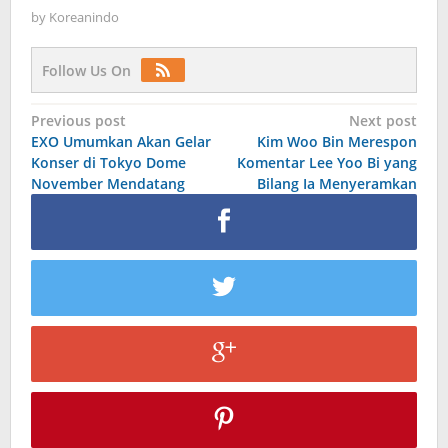
by
Koreanindo
Follow Us On
Post
Previous post
Next post
EXO Umumkan Akan Gelar
Kim Woo Bin Merespon
navigation
Konser di Tokyo Dome
Komentar Lee Yoo Bi yang
November Mendatang
Bilang Ia Menyeramkan