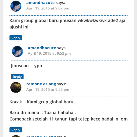
amandhacute
says:
April 19, 2015 at 9:07 pm
Kami group global baru jinusian wkwkwkwkwk ade2 aja
ajushi inii
Reply
amandhacute
says:
April 19, 2015 at 9:52 pm
Jinusean ..typo
Reply
ramone erlang
says:
April 19, 2015 at 9:59 pm
Kocak .. Kami grup global baru..
Baru dri mana .. Tua ia hahaha..
Comeback setelah 11 tahun tapi tetep kece badai ini om
Reply