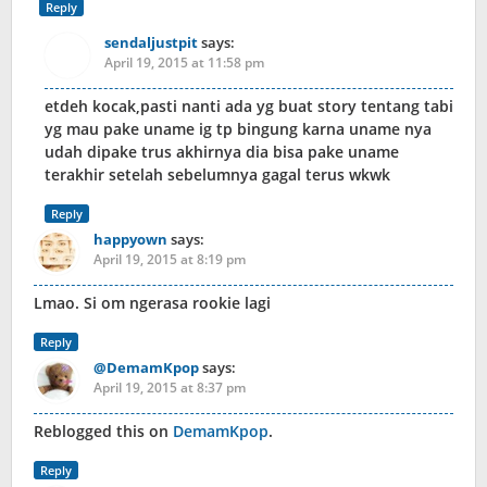
Reply
sendaljustpit
says:
April 19, 2015 at 11:58 pm
etdeh kocak,pasti nanti ada yg buat story tentang tabi
yg mau pake uname ig tp bingung karna uname nya
udah dipake trus akhirnya dia bisa pake uname
terakhir setelah sebelumnya gagal terus wkwk
Reply
happyown
says:
April 19, 2015 at 8:19 pm
Lmao. Si om ngerasa rookie lagi
Reply
@DemamKpop
says:
April 19, 2015 at 8:37 pm
Reblogged this on
DemamKpop
.
Reply