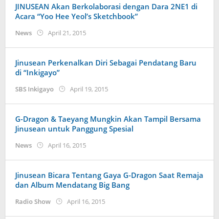
JINUSEAN Akan Berkolaborasi dengan Dara 2NE1 di
Acara “Yoo Hee Yeol’s Sketchbook”
by
News
April 21, 2015
Koreanindo
Jinusean Perkenalkan Diri Sebagai Pendatang Baru
di “Inkigayo”
by
SBS Inkigayo
April 19, 2015
Koreanindo
G-Dragon & Taeyang Mungkin Akan Tampil Bersama
Jinusean untuk Panggung Spesial
by
News
April 16, 2015
Koreanindo
Jinusean Bicara Tentang Gaya G-Dragon Saat Remaja
dan Album Mendatang Big Bang
by
Radio Show
April 16, 2015
Koreanindo