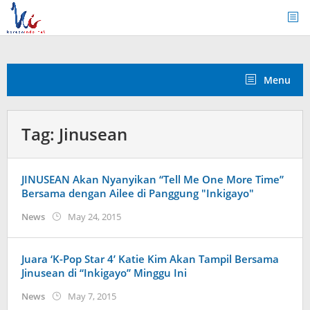
Skip
to
content
Menu
Tag:
Jinusean
JINUSEAN Akan Nyanyikan “Tell Me One More Time”
Bersama dengan Ailee di Panggung "Inkigayo"
by
News
May 24, 2015
Koreanindo
Juara ‘K-Pop Star 4’ Katie Kim Akan Tampil Bersama
Jinusean di “Inkigayo” Minggu Ini
by
News
May 7, 2015
Koreanindo