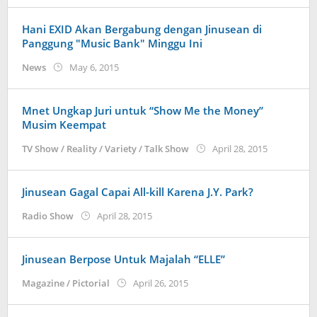
Hani EXID Akan Bergabung dengan Jinusean di
Panggung "Music Bank" Minggu Ini
by
News
May 6, 2015
Koreanindo
Mnet Ungkap Juri untuk “Show Me the Money”
Musim Keempat
by
TV Show / Reality / Variety / Talk Show
April 28, 2015
Koreanind
Jinusean Gagal Capai All-kill Karena J.Y. Park?
by
Radio Show
April 28, 2015
Koreanindo
Jinusean Berpose Untuk Majalah “ELLE”
by
Magazine / Pictorial
April 26, 2015
Koreanindo