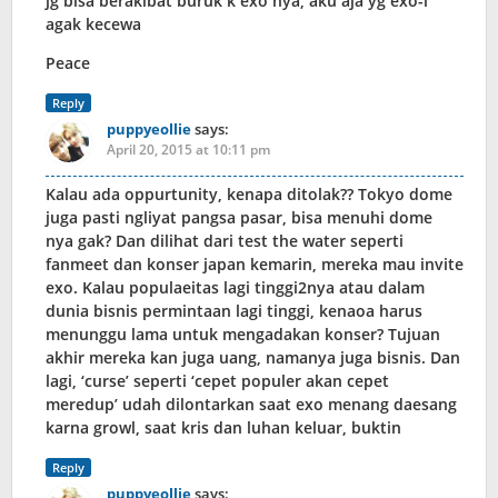
jg bisa berakibat buruk k exo nya, aku aja yg exo-l
agak kecewa
Peace
Reply
puppyeollie
says:
April 20, 2015 at 10:11 pm
Kalau ada oppurtunity, kenapa ditolak?? Tokyo dome
juga pasti ngliyat pangsa pasar, bisa menuhi dome
nya gak? Dan dilihat dari test the water seperti
fanmeet dan konser japan kemarin, mereka mau invite
exo. Kalau populaeitas lagi tinggi2nya atau dalam
dunia bisnis permintaan lagi tinggi, kenaoa harus
menunggu lama untuk mengadakan konser? Tujuan
akhir mereka kan juga uang, namanya juga bisnis. Dan
lagi, ‘curse’ seperti ‘cepet populer akan cepet
meredup’ udah dilontarkan saat exo menang daesang
karna growl, saat kris dan luhan keluar, buktin
Reply
puppyeollie
says: