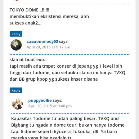
TOKYO DOME…!!!!!!
membuktikan eksistensi mereka, ahh
sukses anak2…
Reply
cassiemelody53
says:
April 20, 2015 at 9:17 am
slamat buat exo..
tapi masih ada tmpat konser di jepang yg 1 level lbih
tinggi dari todome, dan setauku slama ini hanya TVXQ
dan BB grup kpop yg sukses knser disana
Reply
puppyeollie
says:
April 20, 2015 at 3:40 pm
Kapasitas Todome tu udah paling besar. TVXQ and
Bigbang tu ngadain dome tour, bukan hanya todome
tapi 6 dome seperti kyocera, fukouka, dll. Ya baru
mereka yang bisa ngadain tu