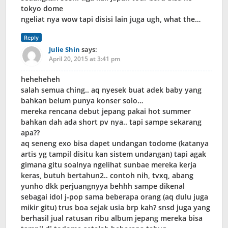
tokyo dome
ngeliat nya wow tapi disisi lain juga ugh, what the…
Reply
Julie Shin
says:
April 20, 2015 at 3:41 pm
heheheheh
salah semua ching.. aq nyesek buat adek baby yang
bahkan belum punya konser solo…
mereka rencana debut jepang pakai hot summer
bahkan dah ada short pv nya.. tapi sampe sekarang
apa??
aq seneng exo bisa dapet undangan todome (katanya
artis yg tampil disitu kan sistem undangan) tapi agak
gimana gitu soalnya ngelihat sunbae mereka kerja
keras, butuh bertahun2.. contoh nih, tvxq, abang
yunho dkk perjuangnyya behhh sampe dikenal
sebagai idol j-pop sama beberapa orang (aq dulu juga
mikir gitu) trus boa sejak usia brp kah? snsd juga yang
berhasil jual ratusan ribu album jepang mereka bisa