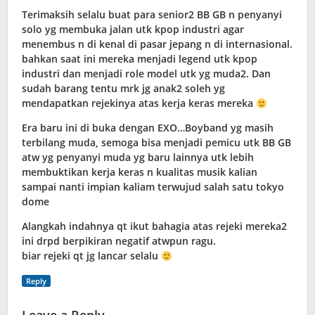
Terimaksih selalu buat para senior2 BB GB n penyanyi
solo yg membuka jalan utk kpop industri agar
menembus n di kenal di pasar jepang n di internasional.
bahkan saat ini mereka menjadi legend utk kpop
industri dan menjadi role model utk yg muda2. Dan
sudah barang tentu mrk jg anak2 soleh yg
mendapatkan rejekinya atas kerja keras mereka
Era baru ini di buka dengan EXO…Boyband yg masih
terbilang muda, semoga bisa menjadi pemicu utk BB GB
atw yg penyanyi muda yg baru lainnya utk lebih
membuktikan kerja keras n kualitas musik kalian
sampai nanti impian kaliam terwujud salah satu tokyo
dome
Alangkah indahnya qt ikut bahagia atas rejeki mereka2
ini drpd berpikiran negatif atwpun ragu.
biar rejeki qt jg lancar selalu
Reply