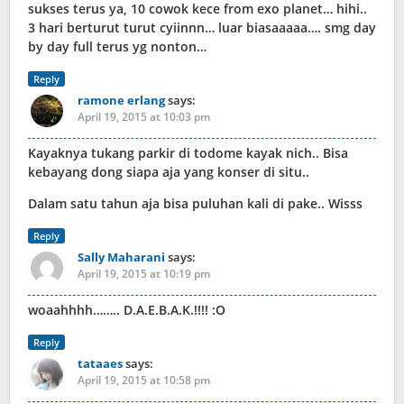
sukses terus ya, 10 cowok kece from exo planet… hihi..
3 hari berturut turut cyiinnn… luar biasaaaaa…. smg day
by day full terus yg nonton…
Reply
ramone erlang
says:
April 19, 2015 at 10:03 pm
Kayaknya tukang parkir di todome kayak nich.. Bisa
kebayang dong siapa aja yang konser di situ..
Dalam satu tahun aja bisa puluhan kali di pake.. Wisss
Reply
Sally Maharani
says:
April 19, 2015 at 10:19 pm
woaahhhh…….. D.A.E.B.A.K.!!!! :O
Reply
tataaes
says:
April 19, 2015 at 10:58 pm