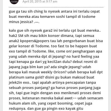
April 20, 2015 at 9:17 am
gue ga tau sih ching lo nyesek antara ini terlalu cepat
buat mereka atau kemaren soshi tampil di todome
minus jessica? .—.
kalo gue sih nyesek gara2 ini terlalu cpt buat mereka..
hak2 SM sih mau bikin konser dimana, tapi semua
anak2 kpopers&jpopers tau lah pengorbanan buat bisa
gelar konser di Todome. too fast to be happen buat
exo tampil di Todome. like, come on! penghargaan apa
yang udah mereka dpt di jepang? no hard feeling yaa
tapi kenapa ga dari yg kecil2an dulu? debut resmi di
japang juga blm kan ya? ada single jepang? udah
berapa kali masuk weekly Oricon? udah berapa kali dpt
platinum sama gold? disini gu bukan maksud buat
jelek2in exo.. tapi apalah artinya pencapaian tanpa
sebuah proses panjang? ga harus proses panjang juga
sih, tapi gue ingin dengan exo menikmati proses demi
proses, ketenaran mereka bakal awet~~ udah semacam
hukum alam sih, yang cepet booming, cepet juga
redupnya. dan gue ga pingin exo kayak gitu