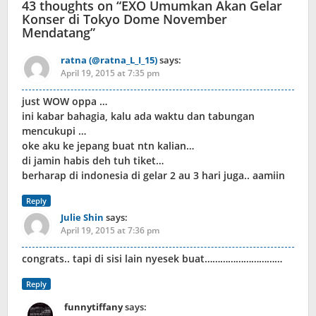
43 thoughts on “
EXO Umumkan Akan Gelar
Konser di Tokyo Dome November
Mendatang
”
ratna (@ratna_L_I_15)
says:
April 19, 2015 at 7:35 pm
just WOW oppa …
ini kabar bahagia, kalu ada waktu dan tabungan
mencukupi …
oke aku ke jepang buat ntn kalian…
di jamin habis deh tuh tiket…
berharap di indonesia di gelar 2 au 3 hari juga.. aamiin
Reply
Julie Shin
says:
April 19, 2015 at 7:36 pm
congrats.. tapi di sisi lain nyesek buat…………………………
Reply
funnytiffany
says: