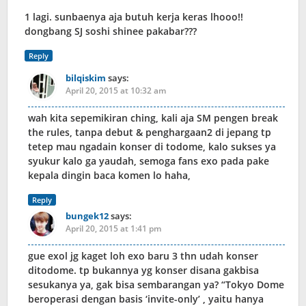
1 lagi. sunbaenya aja butuh kerja keras lhooo!!
dongbang SJ soshi shinee pakabar???
Reply
bilqiskim
says:
April 20, 2015 at 10:32 am
wah kita sepemikiran ching, kali aja SM pengen break
the rules, tanpa debut & penghargaan2 di jepang tp
tetep mau ngadain konser di todome, kalo sukses ya
syukur kalo ga yaudah, semoga fans exo pada pake
kepala dingin baca komen lo haha,
Reply
bungek12
says:
April 20, 2015 at 1:41 pm
gue exol jg kaget loh exo baru 3 thn udah konser
ditodome. tp bukannya yg konser disana gakbisa
sesukanya ya, gak bisa sembarangan ya? “Tokyo Dome
beroperasi dengan basis ‘invite-only’ , yaitu hanya