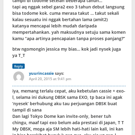
tampil di todome setelah beberapa tahun…
tapi aq nggak sebel gara2 exo 3 tahun debut langsung
bisa todome kok. cuma merasa takut … takut sekali
kalau sesuatu ini nggak bertahan lama (amit2)
katanya mencapai lebih mudah daripada
mempertahankan. yah maksudnya setuju sama komen
kamu “apa artinya pencapaian tanpa proses panjang?”
btw ngomongin jessica my bias… kok jadi nysek juga
ya T_T
Reply
yuurincassie
says:
April 20, 2015 at 9:41 pm
iya, memang terlalu cepat, aku kebetulan cassie + exo-
l, selama ini dukung DBSK sama EXO, tp baca ini agak
‘nyesek’ berhubung aku tau perjuangan DBSK buat
tampil di sana
Dan lagi Tokyo Dome kan invite-only, bener tuh
chingu, maaf tapi exo belum ada prestasi di Japan, T T
My DBSK, moga aja SM lebih hati-hati lain kali, ini kan