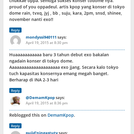
chukkae oppa. semoga sukses konser todome nya.
proud of you oppadeul. artis kpop yang konser di tokyo
dome rain, tvxq, jyj , bb , suju, kara, 2pm, snsd, shinee,
november nanti exo!!
Reply
mondyssi940111
says:
April 19, 2015 at 8:30 pm
Huaaaaaaaaaaa baru 3 tahun debut exo bakalan
ngadain konser di tokyo dome.
Aaaaaaaaaaaaaaaaaaaaa exo jjang. Secara kalo tokyo
tuch kapasitas konsernya emang megah banget.
Berharap di INA 2-3 hari
Reply
@DemamKpop
says:
April 19, 2015 at 8:36 pm
Reblogged this on
DemamKpop
.
Reply
pujid'ningastuty
says: