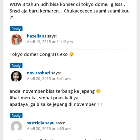
WOW 3 tahun udh bisa konser di tokyo dome.. gilsss .
Snsd aja baru kemaren. . Chukaeeeeee suami suami kuu
:*
Reply
hazellans
says:
April 19, 2015 at 11:12 pm
Tokyo dome? Congrats exo
Reply
novitashari
says:
April 20, 2015 at 3:41 am
andai november bisa terbang ke jepang
lihat mereka, smpai puas kali ya
apadaya, ga bisa ke jepang di november T.T
Reply
sastridiahayu
says:
April 20, 2015 at 4:35 am