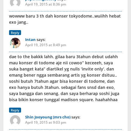
April 19, 2015 at 8:36 pm
wowww baru 3 th dah konser tokyodome..wuiihh hebat
exo jang..
Reply
Intan
says:
April 19, 2015 at 8:49 pm
dae to the bakkk lahh. gilaa baru 3tahun debut udahh
mau konser di todome aje nii cowoo” keceeeh, saya
suka banget kata” diartikel yg nulis ‘invite only’. dan
emang bener ngga sembarang artis yg konser dsituu..
soshi butuh 7tahun agar bisa konser di todome, dan
exo hanya butuh 3tahun. sebagai fans snsd dan exo,
saya bangga dan senang. dan saya berharap soshi juga
bisa bikin konser tunggal madison square. haahahhaa
Reply
Shin Jooyoung (mrs cho)
says:
April 19, 2015 at 9:03 pm