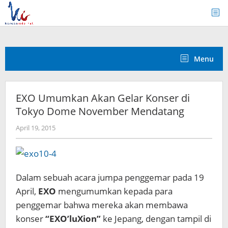
Skip
to
content
Menu
EXO Umumkan Akan Gelar Konser di
Tokyo Dome November Mendatang
by
April 19, 2015
Koreanindo
Dalam sebuah acara jumpa penggemar pada 19
April,
EXO
mengumumkan kepada para
penggemar bahwa mereka akan membawa
konser
“EXO’luXion”
ke Jepang, dengan tampil di