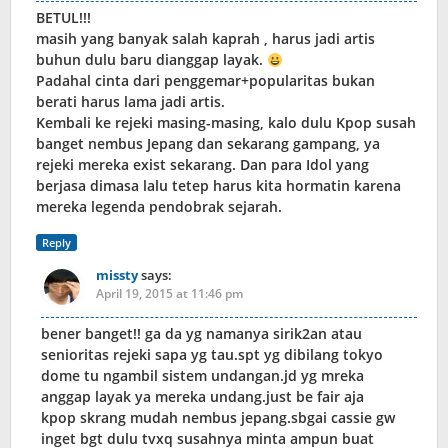
BETUL!!!
masih yang banyak salah kaprah , harus jadi artis
buhun dulu baru dianggap layak.
Padahal cinta dari penggemar+popularitas bukan
berati harus lama jadi artis.
Kembali ke rejeki masing-masing, kalo dulu Kpop susah
banget nembus Jepang dan sekarang gampang, ya
rejeki mereka exist sekarang. Dan para Idol yang
berjasa dimasa lalu tetep harus kita hormatin karena
mereka legenda pendobrak sejarah.
Reply
missty
says:
April 19, 2015 at 11:46 pm
bener banget!! ga da yg namanya sirik2an atau
senioritas rejeki sapa yg tau.spt yg dibilang tokyo
dome tu ngambil sistem undangan.jd yg mreka
anggap layak ya mereka undang.just be fair aja
kpop skrang mudah nembus jepang.sbgai cassie gw
inget bgt dulu tvxq susahnya minta ampun buat