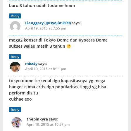
baru 3 tahun udah todome hmm
Reply
Lienggary (@HyoJin9899)
says:
April 19, 2015 at 7:55 pm
moga2 konser di Tokyo Dome dan Kyocera Dome
sukses walau masih 3 tahun
Reply
missty
says:
April 19, 2015 at 8:11 pm
tokyo dome terkenal dgn kapasitasnya yg mega
banget.cuma artis dgn popularitas tinggi yg bisa
perform disitu
cukhae exo
Reply
thepinkyra
says:
April 19, 2015 at 10:57 pm