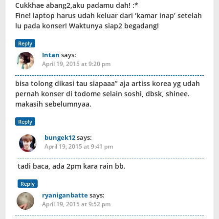
Cukkhae abang2,aku padamu dah! :*
Fine! laptop harus udah keluar dari ‘kamar inap’ setelah
lu pada konser! Waktunya siap2 begadang!
Reply
Intan
says:
April 19, 2015 at 9:20 pm
bisa tolong dikasi tau siapaaa” aja artiss korea yg udah
pernah konser di todome selain soshi, dbsk, shinee.
makasih sebelumnyaa.
Reply
bungek12
says:
April 19, 2015 at 9:41 pm
tadi baca, ada 2pm kara rain bb.
Reply
ryaniganbatte
says:
April 19, 2015 at 9:52 pm