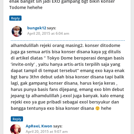
enak banget sih jadi EXO gampang bgt bikin konser
Todome hehehe
Reply
bungek12
says:
April 20, 2015 at 6:04 am
alhamdulillah rejeki orang masing2. konser ditodome
juga ga semua artis bisa konser disana kaya yg ditulis
di artikel diatas ” Tokyo Dome beroperasi dengan basis
‘invite-only’ , yaitu hanya artis-artis terpilih saja yang
dapat tampil di tempat tersebut” emang exo kaya enak
bgt baru 3thn debut udah bisa konser disana tapi balik
lagi, gak gampang konser disana, harus kerja keras ,
harus punya basis fans dijepang, emang exo blm debut
jepang tp alhamdulillah j-exol juga banyak. kalo emang
rejeki exo ya gue pribadi sebagai exol bersyukur dan
bangga tentunya exo bisa konser disana
hehe
Reply
ApReeL Kwon
says:
April 20, 2015 at 9:07 am