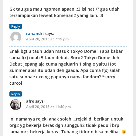
Gk tau gua mau ngomen apaan..:3 isi hati/? gua udah
tersampaikan leweat komenan2 yamg lain..:3
Reply
rahandri
says:
April 20, 2015 at 7:19 pm
Enak bgt 3 taun udah masuk Tokyo Dome :’) apa kabar
sama f(x) udah 5 taun debut. Boro2 Tokyo Dome deh
Debut jepang aja cuma ngeluarin 1 single yaitu Hot
Summer abis itu udah deh gaada. Apa cuma f(x) salah
satu sunbae exo yg gapunya nama fandom? *sorry
curcol
Reply
afro
says:
April 20, 2015 at 11:40 pm
Ini namanya rejeki anak soleh….rejeki di berikan untuk
org2 yg bekerja keras dgn sungguh2 tidak peduli brp
lama mrk bekerja keras…Tuhan g tidur n bisa melihat