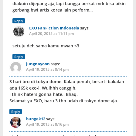
diakuin dijepang aja,tapi bangga berkat mrk bisa bikin
gerbang bwt artis korea lain perform…
Reply
EXO FanFiction Indonesia
says:
April 20, 2015 at 11:11 pm
setuju deh sama kamu mwah <3
Reply
jungnayoon
says:
April 19, 2015 at 8:14 pm
3 hari bro di tokyo dome. Kalau penuh, berarti bakalan
ada 165k exo-l. Wuihhh canggih.
I think haters gonna hate.. Bhaq.
Selamat ya EXO, baru 3 thn udah di tokyo dome aja.
Reply
bungek12
says:
April 19, 2015 at 8:16 pm