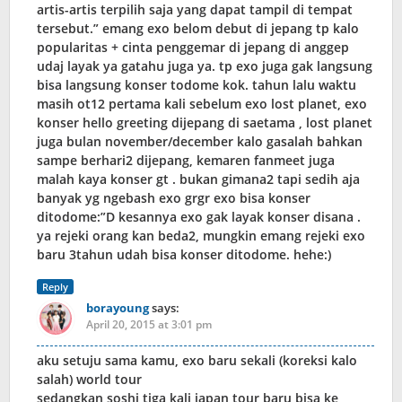
artis-artis terpilih saja yang dapat tampil di tempat
tersebut.” emang exo belom debut di jepang tp kalo
popularitas + cinta penggemar di jepang di anggep
udaj layak ya gatahu juga ya. tp exo juga gak langsung
bisa langsung konser todome kok. tahun lalu waktu
masih ot12 pertama kali sebelum exo lost planet, exo
konser hello greeting dijepang di saetama , lost planet
juga bulan november/december kalo gasalah bahkan
sampe berhari2 dijepang, kemaren fanmeet juga
malah kaya konser gt . bukan gimana2 tapi sedih aja
banyak yg ngebash exo grgr exo bisa konser
ditodome:”D kesannya exo gak layak konser disana .
ya rejeki orang kan beda2, mungkin emang rejeki exo
baru 3tahun udah bisa konser ditodome. hehe:)
Reply
borayoung
says:
April 20, 2015 at 3:01 pm
aku setuju sama kamu, exo baru sekali (koreksi kalo
salah) world tour
sedangkan soshi tiga kali japan tour baru bisa ke