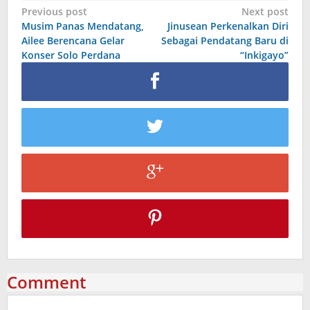
Post
Previous post
Next post
Musim Panas Mendatang,
Jinusean Perkenalkan Diri
navigation
Ailee Berencana Gelar
Sebagai Pendatang Baru di
Konser Solo Perdana
“Inkigayo”
Comment