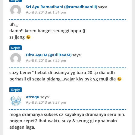
Sri Ayu Ramadhani (@ramadhaaniii)
says:
April 3, 2013 at 1:31 pm
uh,,,
damn!! keren banget seunggi oppa {}
ss jjang
Reply
Dita Ayu M (@DiiitaAM)
says:
April 3, 2013 at 7:25 pm
suzy bener” hebat di usianya yg baru 20 tp dia udh
berhasil di segala bidang…wajar klw byk yg muji dia
Reply
azroqu
says:
April 3, 2013 at 9:37 pm
moga dramanya sukses cz kayaknya dramanya seru nih.
pngen cepet2 lhat waktu suzy & seung gi oppa main
adegan laga.