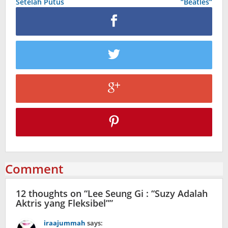
Setelah Putus
“Beatles“
Comment
12 thoughts on “
Lee Seung Gi : “Suzy Adalah
Aktris yang Fleksibel”
”
iraajummah
says: