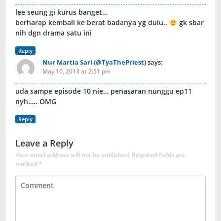
lee seung gi kurus banget…
berharap kembali ke berat badanya yg dulu..
gk sbar
nih dgn drama satu ini
Reply
Nur Martia Sari (@TyaThePriest)
says:
May 10, 2013 at 2:51 pm
uda sampe episode 10 nie… penasaran nunggu ep11
nyh….. OMG
Reply
Leave a Reply
Your email address will not be published.
Required fields are
marked
*