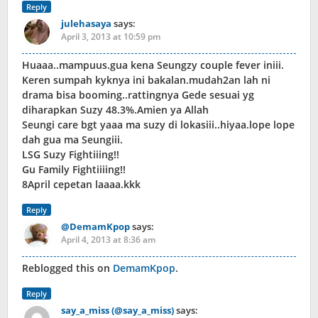
Reply
julehasaya
says:
April 3, 2013 at 10:59 pm
Huaaa..mampuus.gua kena Seungzy couple fever iniii.
Keren sumpah kyknya ini bakalan.mudah2an lah ni
drama bisa booming..rattingnya Gede sesuai yg
diharapkan Suzy 48.3%.Amien ya Allah
Seungi care bgt yaaa ma suzy di lokasiii..hiyaa.lope lope
dah gua ma Seungiii.
LSG Suzy Fightiiing!!
Gu Family Fightiiiing!!
8April cepetan laaaa.kkk
Reply
@DemamKpop
says:
April 4, 2013 at 8:36 am
Reblogged this on
DemamKpop
.
Reply
say_a_miss (@say_a_miss)
says: