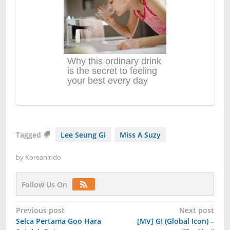
Tagged
Lee Seung Gi
Miss A Suzy
by
Koreanindo
Follow Us On
Post
Previous post
Next post
Selca Pertama Goo Hara
[MV] GI (Global Icon) –
navigation