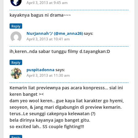
April 3, 2013 at 9:45 am
kayaknya bagus ni drama~~~
Reply
NurJannahツ (@me_anna26)
says:
April 3, 2013 at 10:41 am
ih,keren..nda sabar tunggu filmy d.tayangkan:D
Reply
puspitadonna
says:
April 3, 2013 at 11:30 am
Kemarin liat previewnya pas acara konpresss… sial ini
keren banget ><
dam yeo wool keren.. gue kaya liat karakter go hyemi,
seoyeon, & jang mari digabungin di preview kemarin.
terus..Le seunggi cakepnya kelewatan (?)
bela dirinya kayanya jago banget gitu.
so excited lah.. SS couple fighting!!!
Reply