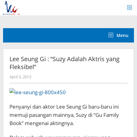
Skip
to
content
Menu
Lee Seung Gi : “Suzy Adalah Aktris yang
Fleksibel”
by
April 3, 2013
Koreanindo
Penyanyi
dan aktor
Lee
Seung
Gi
baru-baru ini
memuji
pasangan main
nya, Suzy
di
“
Gu
Family
Book
”
mengenai
aktingnya
.