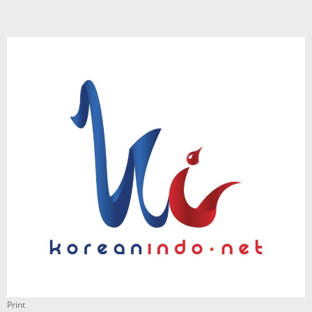
Print