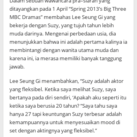
Dalam sebuah wawancara
pra
–
siaran yang
ditayangkan
pada
1
April
“
Spring 2013’s Big Three
MBC Dramas”
membahas
Lee
Seung Gi
yang
bekerja dengan
Suzy
,
yang
tujuh tahun
lebih
muda darinya
.
Mengenai
perbedaan usia
,
dia
menunjukkan
bahwa ini
adalah pertama kalinya
ia
membintangi
dengan
wanita
utama
muda dan
karena ini
,
ia merasa
memiliki
banyak
tanggung
jawab
.
Lee Seung
Gi
menambahkan
,
“
Suzy
adalah aktor
yang fleksibel
.
Ketika saya melihat
Suzy
,
saya
bertanya pada diri sendiri
,
‘
Apakah
aku seperti itu
ketika saya
berusia 20 tahun
?
“
Saya tahu
saya
hanya
27
tapi keuntungan
Suzy
terbesar adalah
kemampuannya
untuk menyesuaikan
mood
di
set
dengan
aktingnya
yang fleksibel
.”