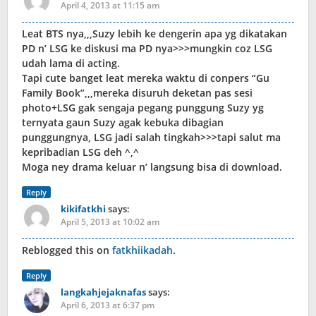
April 4, 2013 at 11:15 am
Leat BTS nya,,,Suzy lebih ke dengerin apa yg dikatakan
PD n’ LSG ke diskusi ma PD nya>>>mungkin coz LSG
udah lama di acting.
Tapi cute banget leat mereka waktu di conpers “Gu
Family Book”,,,mereka disuruh deketan pas sesi
photo+LSG gak sengaja pegang punggung Suzy yg
ternyata gaun Suzy agak kebuka dibagian
punggungnya, LSG jadi salah tingkah>>>tapi salut ma
kepribadian LSG deh ^,^
Moga ney drama keluar n’ langsung bisa di download.
Reply
kikifatkhi
says:
April 5, 2013 at 10:02 am
Reblogged this on
fatkhiikadah
.
Reply
langkahjejaknafas
says:
April 6, 2013 at 6:37 pm