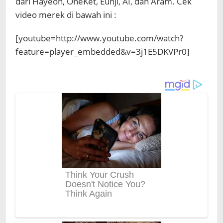
dari Hayeon, OneKet, Eunji, AI, dan Aram. Cek
video merek di bawah ini :
[youtube=http://www.youtube.com/watch?
feature=player_embedded&v=3j1E5DKVPr0]