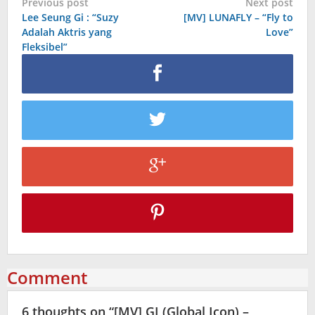
Post
Previous post
Next post
Lee Seung Gi : “Suzy
[MV] LUNAFLY – “Fly to
navigation
Adalah Aktris yang
Love”
Fleksibel”
Comment
6 thoughts on “
[MV] GI (Global Icon) –