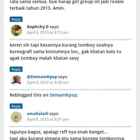
rata sama semua. Gue harap girl group ini jadi rookie
terbaik tahun 2013. Amin.
Reply
Gephchy D
says:
April 4, 2013 at 8:13 am
keren sih tapi kesannya kurang tomboy soalnya
koreografi sama kostumnya loo,, gak kliatan kalo tu
agak tomboy malah kliatan sexy
Reply
@DemamKpop
says:
April 4, 2013 at 8:36 am
Reblogged this on
DemamKpop
.
Reply
amalialaili
says:
April 8, 2013 at 6:31 pm
lagunya bagus, apalagi reff nya enak banget…
tapi aku kurang gimana gtu sama konsep tomboynya,