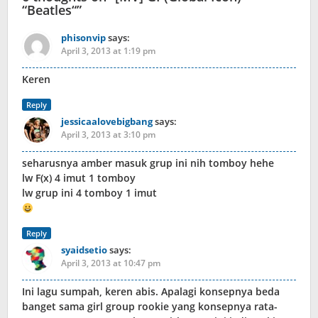
“Beatles“
”
phisonvip
says:
April 3, 2013 at 1:19 pm
Keren
Reply
jessicaalovebigbang
says:
April 3, 2013 at 3:10 pm
seharusnya amber masuk grup ini nih tomboy hehe
lw F(x) 4 imut 1 tomboy
lw grup ini 4 tomboy 1 imut
Reply
syaidsetio
says:
April 3, 2013 at 10:47 pm
Ini lagu sumpah, keren abis. Apalagi konsepnya beda
banget sama girl group rookie yang konsepnya rata-