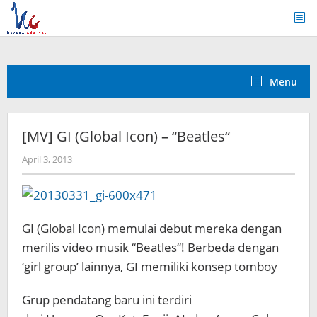
Skip
to
content
Menu
[MV] GI (Global Icon) – “Beatles“
by
April 3, 2013
Koreanindo
GI (Global Icon) memulai debut mereka dengan
merilis video musik “Beatles“! Berbeda dengan
‘girl group’ lainnya, GI memiliki konsep tomboy
Grup pendatang baru ini terdiri