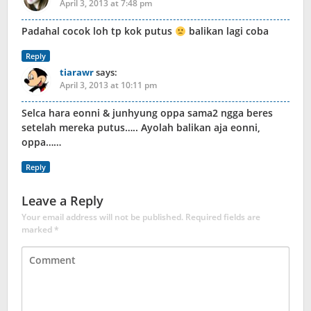
April 3, 2013 at 7:48 pm
Padahal cocok loh tp kok putus
balikan lagi coba
Reply
tiarawr
says:
April 3, 2013 at 10:11 pm
Selca hara eonni & junhyung oppa sama2 ngga beres
setelah mereka putus….. Ayolah balikan aja eonni,
oppa……
Reply
Leave a Reply
Your email address will not be published.
Required fields are
marked
*