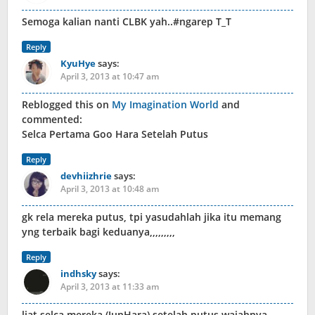
Semoga kalian nanti CLBK yah..#ngarep T_T
Reply
KyuHye
says:
April 3, 2013 at 10:47 am
Reblogged this on
My Imagination World
and
commented:
Selca Pertama Goo Hara Setelah Putus
Reply
devhiizhrie
says:
April 3, 2013 at 10:48 am
gk rela mereka putus, tpi yasudahlah jika itu memang
yng terbaik bagi keduanya,,,,,,,,,
Reply
indhsky
says:
April 3, 2013 at 11:33 am
liat selca mereka (JunHara) setelah putus wajahnya