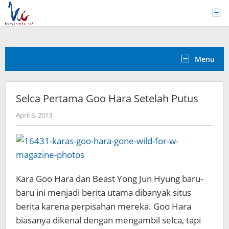
Skip
to
content
Menu
Selca Pertama Goo Hara Setelah Putus
by
April 3, 2013
Koreanindo
Kara
Goo
Hara
dan
Beast
Yong Jun
Hyung
baru
-
baru ini menjadi berita utama dibanyak situs
berita karena perpisahan mereka.
Goo
Hara
biasanya
dikenal dengan mengambil
selca
,
tapi