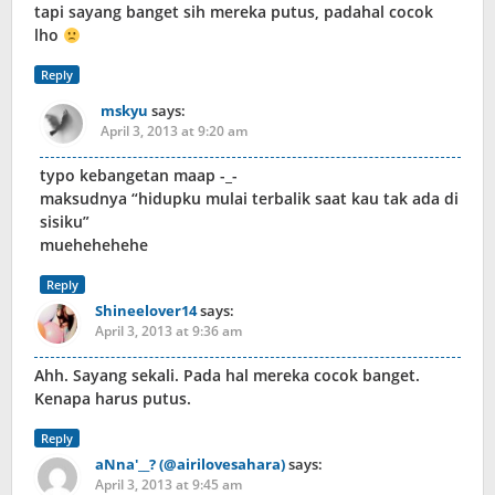
tapi sayang banget sih mereka putus, padahal cocok
lho
Reply
mskyu
says:
April 3, 2013 at 9:20 am
typo kebangetan maap -_-
maksudnya “hidupku mulai terbalik saat kau tak ada di
sisiku”
muehehehehe
Reply
Shineelover14
says:
April 3, 2013 at 9:36 am
Ahh. Sayang sekali. Pada hal mereka cocok banget.
Kenapa harus putus.
Reply
aNna'__? (@airilovesahara)
says:
April 3, 2013 at 9:45 am