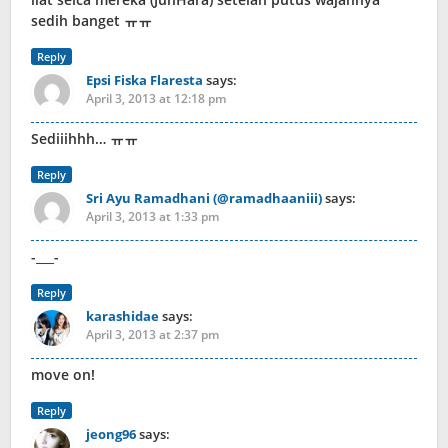
sedih banget ㅠㅠ
Reply
Epsi Fiska Flaresta
says:
April 3, 2013 at 12:18 pm
Sediiihhh… ㅠㅠ
Reply
Sri Ayu Ramadhani (@ramadhaaniii)
says:
April 3, 2013 at 1:33 pm
-___-
Reply
karashidae
says:
April 3, 2013 at 2:37 pm
move on!
Reply
jeong96
says: