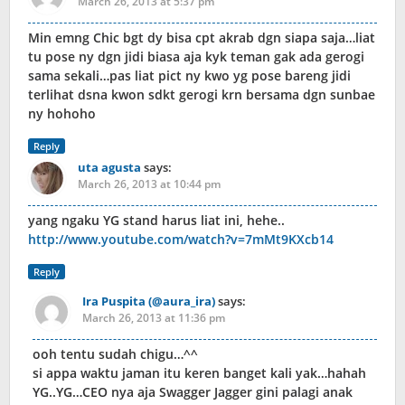
March 26, 2013 at 5:37 pm
Min emng Chic bgt dy bisa cpt akrab dgn siapa saja…liat
tu pose ny dgn jidi biasa aja kyk teman gak ada gerogi
sama sekali…pas liat pict ny kwo yg pose bareng jidi
terlihat dsna kwon sdkt gerogi krn bersama dgn sunbae
ny hohoho
Reply
uta agusta
says:
March 26, 2013 at 10:44 pm
yang ngaku YG stand harus liat ini, hehe..
http://www.youtube.com/watch?v=7mMt9KXcb14
Reply
Ira Puspita (@aura_ira)
says:
March 26, 2013 at 11:36 pm
ooh tentu sudah chigu…^^
si appa waktu jaman itu keren banget kali yak…hahah
YG..YG…CEO nya aja Swagger Jagger gini palagi anak