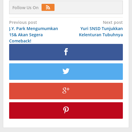
Follow Us On
Post
Previous post
Next post
J.Y. Park Mengumumkan
Yuri SNSD Tunjukkan
navigation
15& Akan Segera
Kelenturan Tubuhnya
Comeback!