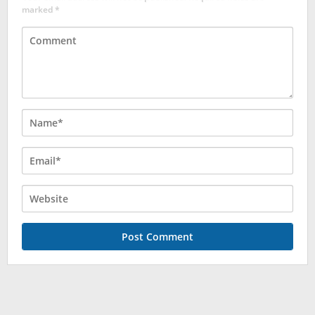
marked
*