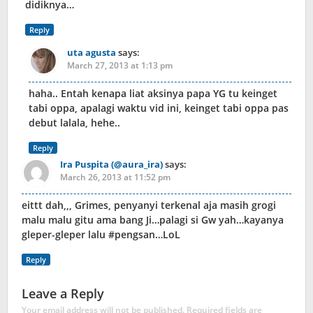
didiknya…
Reply
uta agusta
says:
March 27, 2013 at 1:13 pm
haha.. Entah kenapa liat aksinya papa YG tu keinget
tabi oppa, apalagi waktu vid ini, keinget tabi oppa pas
debut lalala, hehe..
Reply
Ira Puspita (@aura_ira)
says:
March 26, 2013 at 11:52 pm
eittt dah,,, Grimes, penyanyi terkenal aja masih grogi
malu malu gitu ama bang Ji…palagi si Gw yah…kayanya
gleper-gleper lalu #pengsan…LoL
Reply
Leave a Reply
Your email address will not be published.
Required fields are