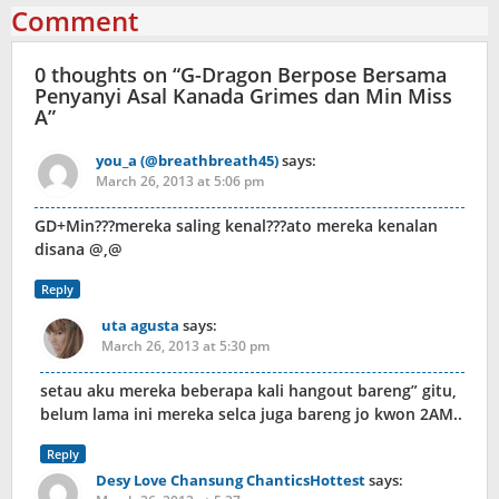
Comment
0 thoughts on “
G-Dragon Berpose Bersama
Penyanyi Asal Kanada Grimes dan Min Miss
A
”
you_a (@breathbreath45)
says:
March 26, 2013 at 5:06 pm
GD+Min???mereka saling kenal???ato mereka kenalan
disana @,@
Reply
uta agusta
says:
March 26, 2013 at 5:30 pm
setau aku mereka beberapa kali hangout bareng” gitu,
belum lama ini mereka selca juga bareng jo kwon 2AM..
Reply
Desy Love Chansung ChanticsHottest
says: