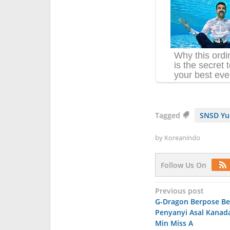
Tagged
SNSD Yu
by
Koreanindo
Follow Us On
Post
Previous post
G-Dragon Berpose B
navigation
Penyanyi Asal Kanad
Min Miss A