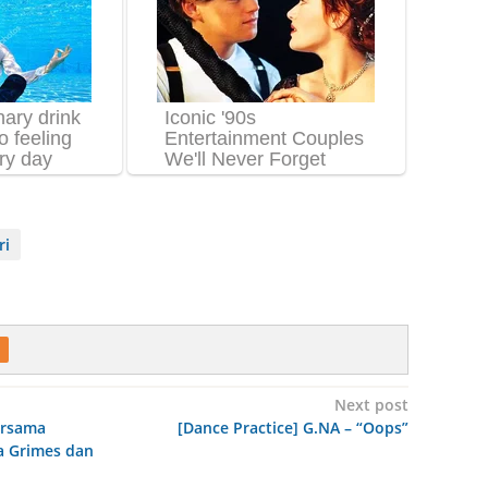
ri
Next post
ersama
[Dance Practice] G.NA – “Oops”
a Grimes dan