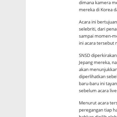
dimana kamera meng
mereka di Korea d
Acara ini bertujua
selebriti, dari pe
sampai momen-mom
ini acara tersebut
SNSD diperkirakan
Jepang mereka, na
akan menunjukkan 
diperlihatkan seb
baru-baru ini tay
sebelum acara live
Menurut acara ter
peregangan tiap ha
bahkan dipilih oleh