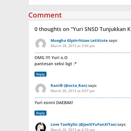
Comment
0 thoughts on “
Yuri SNSD Tunjukkan 
Muegha Glyzirrhizae Letittute
says:
March 26, 2013 at 3:56 pm
OMG !!!! Yuri o.O
pantesan seksi bgt :*
Reply
Rani☮ (@octa_Ran)
says:
March 26, 2013 at 4:07 pm
Yuri eonni DAEBAK!
Reply
Love TaeNySic (@JaeSiYuFanXiTae)
says:
March 26, 2013 at 4:10 pm