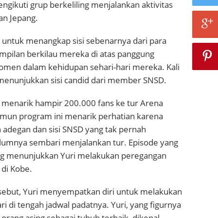
ikuti grup berkeliling menjalankan aktivitas
an Jepang.
n untuk
menangkap sisi sebenarnya dari para
nampilan berkilau mereka di atas panggung
en dalam kehidupan sehari-hari mereka. Kali
 menunjukkan sisi candid dari member SNSD.
 menarik hampir 200.000 fans ke tur Arena
mun program ini menarik perhatian karena
adegan dan sisi SNSD yang tak pernah
elumnya sembari menjalankan tur. Episode yang
ang menunjukkan Yuri melakukan peregangan
 di Kobe.
sebut, Yuri menyempatkan diri untuk melakukan
ri di tengah jadwal padatnya. Yuri, yang figurnya
 orang asing sebagai tubuh terbaik, dikenal