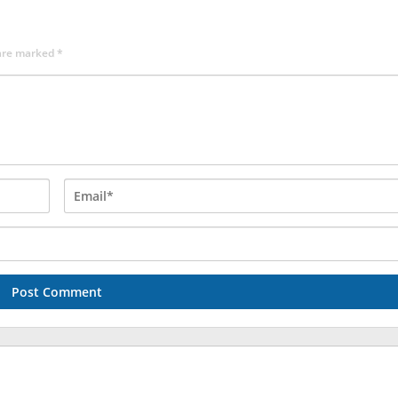
 are marked
*