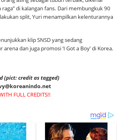
h raga” di kalangan fans. Dari membungkuk 90
lakukan split, Yuri menampilkan kelenturannya
menunjukkan klip SNSD yang sedang
arena dan juga promosi ‘I Got a Boy’ di Korea.
 (pict: credit as tagged)
evy@koreanindo.net
WITH FULL CREDITS!!