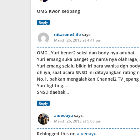
OMG Kwon seobang
Reply
nitasone4life
says:
March 26, 2013 at 4:41 pm
OMG…Yuri bener2 seksi dan body nya aduhai….
Yuri emang suka banget yg nama nya olahraga,
Yuri emang selalu bikin iri para wanita dgn body
oh iya, saat acara SNSD ini ditayangkan rating 
No.1, bahkan mengalahkan Channel2 TV Jepang 
Yuri fighting….
SNSD daebak…
Reply
aiueoayu
says:
March 26, 2013 at 5:05 pm
Reblogged this on
aiueoayu
.