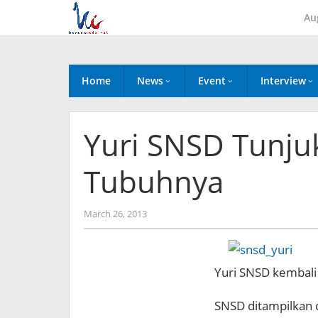
Skip
Au
to
content
Home
News
Event
Interview
Yuri SNSD Tunju
Tubuhnya
by
March 26, 2013
Koreanindo
Yuri SNSD kembali
SNSD ditampilkan d