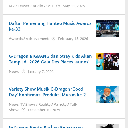
by
MV / Teaser / Audio / OST
May 11, 2026
wndwnrt
Daftar Pemenang Hanteo Music Awards
ke-33
by
Awards / Achievement
February 15, 2026
anisrina
G-Dragon BIGBANG dan Stray Kids Akan
Tampil di ‘2026 Gala Des Pièces Jaunes’
by
News
January 7, 2026
wndwnrt
Variety Show Musik G-Dragon ‘Good
Day’ Konfirmasi Produksi Musim ke-2
News
,
TV Show / Reality / Variety / Talk
by
Show
December 10, 2025
wndwnrt
G-Dragon Bantu Korban Kebakaran