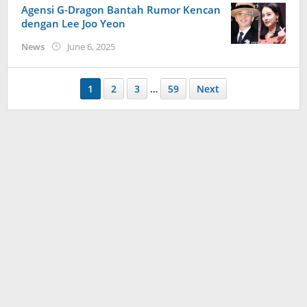
Agensi G-Dragon Bantah Rumor Kencan
dengan Lee Joo Yeon
by
News
June 6, 2025
Kidihae
1
2
3
…
59
Next