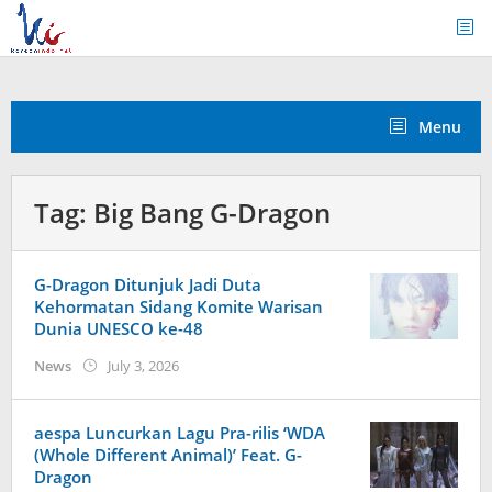
Skip
to
content
Menu
Tag:
Big Bang G-Dragon
G-Dragon Ditunjuk Jadi Duta
Kehormatan Sidang Komite Warisan
Dunia UNESCO ke-48
by
News
July 3, 2026
Kidihae
aespa Luncurkan Lagu Pra-rilis ‘WDA
(Whole Different Animal)’ Feat. G-
Dragon