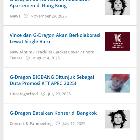
Apartemen di Hong Kong
by
News
November 29, 2025
Kidihae
Vince dan G-Dragon Akan Berkolaborasi
Lewat Single Baru
New Album / Tracklist / Jacket Cover / Photo
by
Teaser
August 4, 2025
wndwnrt
G-Dragon BIGBANG Ditunjuk Sebagai
Duta Promosi KTT APEC 2025!
by
Uncategorized
July 23, 2025
Kidihae
G-Dragon Batalkan Konser di Bangkok
by
Concert & Fanmeeting
July 11, 2025
wndwnrt