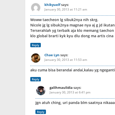
khikyuelf
says:
January 30, 2013 at 11:21 am
Woww taecheon lg sibuk2nya nih skrg.
Nicole jg lg sibuk2nya magnae nya aj g jd ikutan
Terserahlah yg terbaik aja klo memang taechon 
klo global brarti kyk kyu dlu dong ma artis cina
Reply
Chae Lyn
says:
January 30, 2013 at 11:53 am
aku cuma bisa berandai andai,kalau yg ngegantiu
Reply
galihmaulidia
says:
January 30, 2013 at 6:41 pm
Jgn atuh ching, uri panda blm saatnya nikaaaa
Reply