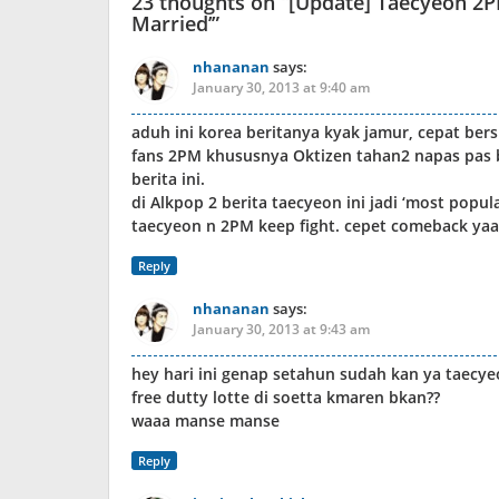
23 thoughts on “
[Update] Taecyeon 2P
Married’
”
nhananan
says:
January 30, 2013 at 9:40 am
aduh ini korea beritanya kyak jamur, cepat ber
fans 2PM khususnya Oktizen tahan2 napas pas b
berita ini.
di Alkpop 2 berita taecyeon ini jadi ‘most popular
taecyeon n 2PM keep fight. cepet comeback yaa
Reply
nhananan
says:
January 30, 2013 at 9:43 am
hey hari ini genap setahun sudah kan ya taecy
free dutty lotte di soetta kmaren bkan??
waaa manse manse
Reply