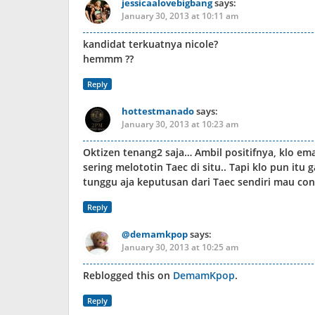
jessicaalovebigbang
says:
January 30, 2013 at 10:11 am
kandidat terkuatnya nicole?
hemmm ??
Reply
hottestmanado
says:
January 30, 2013 at 10:23 am
Oktizen tenang2 saja… Ambil positifnya, klo em
sering melototin Taec di situ.. Tapi klo pun itu
tunggu aja keputusan dari Taec sendiri mau co
Reply
@demamkpop
says:
January 30, 2013 at 10:25 am
Reblogged this on
DemamKpop
.
Reply