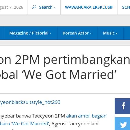
gust 7, 2026
Search
WAWANCARA EKSKLUSIF
SCH
Magazine / Pictorial
Korean Actor
Music
eon 2PM pertimbangka
obal ‘We Got Married’
nyebar bahwa Taecyeon 2PM
akan ambil bagian
baru ‘We Got Married’,
Agensi Taecyeon kini