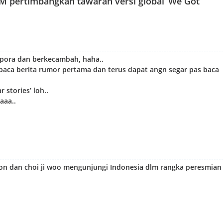
M pertimbangkan tawaran versi global ‘We Got
spora dan berkecambah, haha..
aca berita rumor pertama dan terus dapat angn segar pas baca
 stories’ loh..
aaa..
eon dan choi ji woo mengunjungi Indonesia dlm rangka peresmian