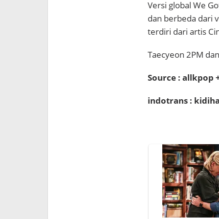
Versi global We Go
dan berbeda dari v
terdiri dari artis 
Taecyeon 2PM dan N
Source : allkpop
indotrans : kidi