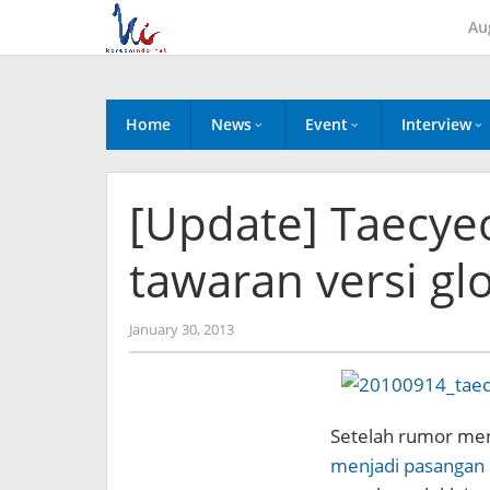
Skip
Au
to
content
Home
News
Event
Interview
[Update] Taecy
tawaran versi gl
by
January 30, 2013
Koreanindo
Setelah rumor me
menjadi pasangan 