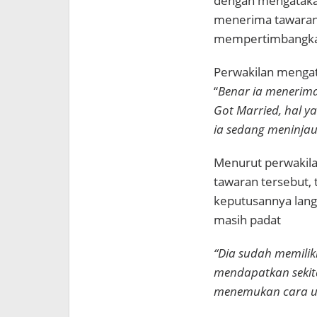
dengan mengataka
menerima tawaran
mempertimbangk
Perwakilan mengat
“
Benar ia menerima
Got Married, hal y
ia sedang meninjau
Menurut perwakil
tawaran tersebut, 
keputusannya lang
masih padat
“Dia sudah memiliki
mendapatkan sekit
menemukan cara un