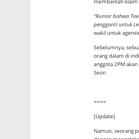
membantah klaim 
“Rumor bahwa Taec
pengganti untuk Le
wakil untuk agensi
Sebelumnya, sebua
orang dalam di in
anggota 2PM akan
Seon
====
[Update]
Namun, seorang per