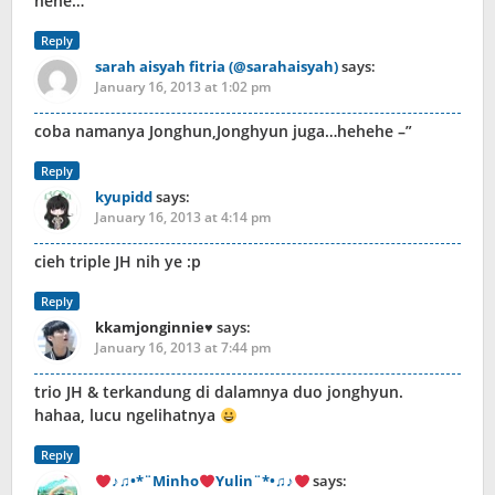
hehe…
Reply
sarah aisyah fitria (@sarahaisyah)
says:
January 16, 2013 at 1:02 pm
coba namanya Jonghun,Jonghyun juga…hehehe –”
Reply
kyupidd
says:
January 16, 2013 at 4:14 pm
cieh triple JH nih ye :p
Reply
kkamjonginnie♥
says:
January 16, 2013 at 7:44 pm
trio JH & terkandung di dalamnya duo jonghyun.
hahaa, lucu ngelihatnya
Reply
♪♫•*¨Minho
Yulin¨*•♫♪
says: