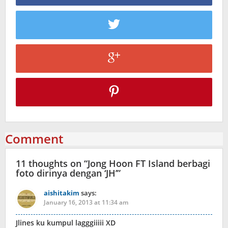
Comment
11 thoughts on “
Jong Hoon FT Island berbagi
foto dirinya dengan ‘JH’
”
aishitakim
says:
January 16, 2013 at 11:34 am
Jlines ku kumpul lagggiiiii XD