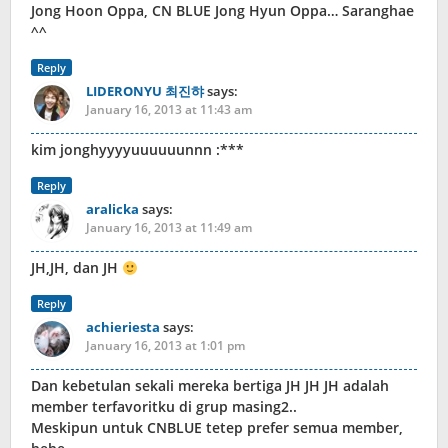
Jong Hoon Oppa, CN BLUE Jong Hyun Oppa… Saranghae
^^
Reply
LIDERONYU 최진햐
says:
January 16, 2013 at 11:43 am
kim jonghyyyyuuuuuunnn :***
Reply
aralicka
says:
January 16, 2013 at 11:49 am
JH,JH, dan JH
Reply
achieriesta
says:
January 16, 2013 at 1:01 pm
Dan kebetulan sekali mereka bertiga JH JH JH adalah
member terfavoritku di grup masing2..
Meskipun untuk CNBLUE tetep prefer semua member,