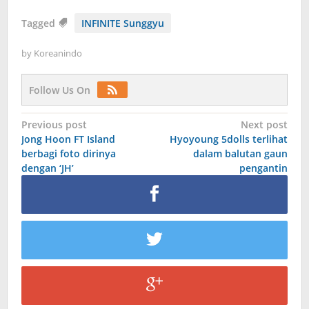
Tagged
INFINITE Sunggyu
by
Koreanindo
Follow Us On
Post
Previous post
Next post
Jong Hoon FT Island
Hyoyoung 5dolls terlihat
navigation
berbagi foto dirinya
dalam balutan gaun
dengan ‘JH’
pengantin