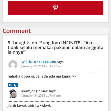
Comment
3 thoughts on “
Sung Kyu INFINITE : “Aku
tidak selalu memakai pakaian dalam anggota
lainnya”
”
남 인희 (@nakopplum)
says:
January 16, 2013 at 11:30 am
hahaha oppa oppa, ada ada aja kamu ><
Reply
kkamjonginnie♥
says:
January 16, 2013 at 7:41 pm
jiahh lawak abis! wkwkwk