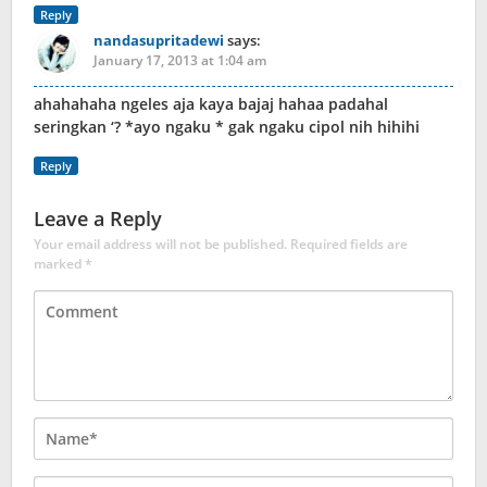
Reply
nandasupritadewi
says:
January 17, 2013 at 1:04 am
ahahahaha ngeles aja kaya bajaj hahaa padahal
seringkan ‘? *ayo ngaku * gak ngaku cipol nih hihihi
Reply
Leave a Reply
Your email address will not be published.
Required fields are
marked
*