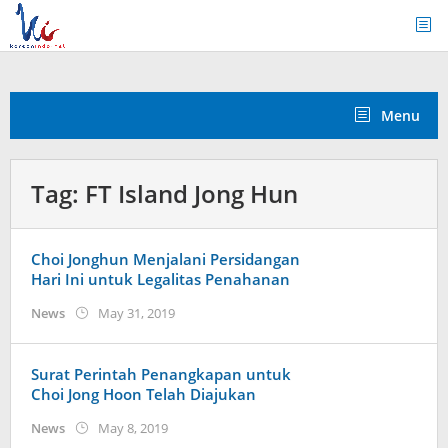
Skip
to
content
Menu
Tag:
FT Island Jong Hun
Choi Jonghun Menjalani Persidangan
Hari Ini untuk Legalitas Penahanan
by
News
May 31, 2019
Kidihae
Surat Perintah Penangkapan untuk
Choi Jong Hoon Telah Diajukan
by
News
May 8, 2019
Kidihae