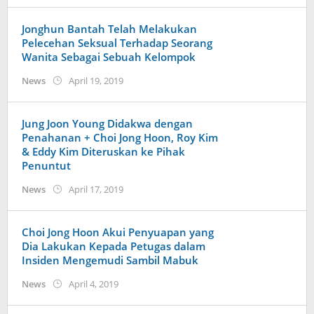
Jonghun Bantah Telah Melakukan
Pelecehan Seksual Terhadap Seorang
Wanita Sebagai Sebuah Kelompok
by
News
April 19, 2019
Kidihae
Jung Joon Young Didakwa dengan
Penahanan + Choi Jong Hoon, Roy Kim
& Eddy Kim Diteruskan ke Pihak
Penuntut
by
News
April 17, 2019
wndwnrt
Choi Jong Hoon Akui Penyuapan yang
Dia Lakukan Kepada Petugas dalam
Insiden Mengemudi Sambil Mabuk
by
News
April 4, 2019
wndwnrt