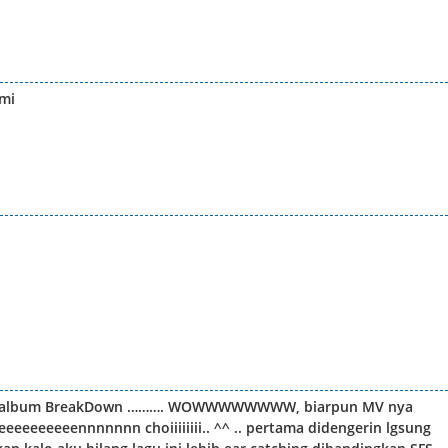
omi
 2nd album BreakDown ………. WOWWWWWWWW, biarpun MV nya
eeeeeeeeennnnnnn choiiiiiiii.. ^^ .. pertama didengerin lgsung