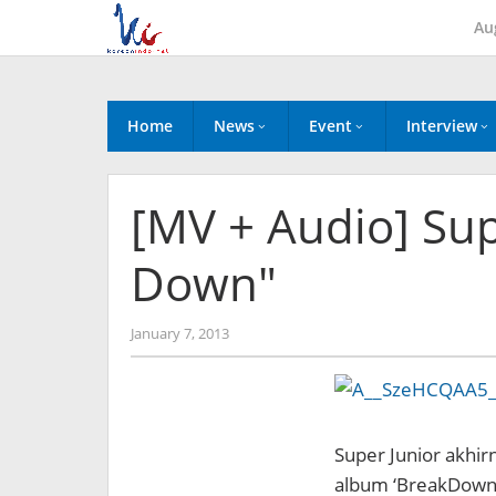
Skip
Au
to
content
Home
News
Event
Interview
[MV + Audio] Sup
Down"
by
January 7, 2013
Koreanindo
Super Junior akhir
album ‘BreakDown’,