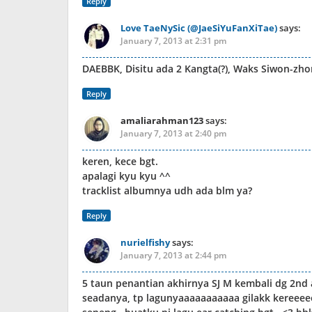
Reply
Love TaeNySic (@JaeSiYuFanXiTae)
says:
January 7, 2013 at 2:31 pm
DAEBBK, Disitu ada 2 Kangta(?), Waks Siwon-zh
Reply
amaliarahman123
says:
January 7, 2013 at 2:40 pm
keren, kece bgt.
apalagi kyu kyu ^^
tracklist albumnya udh ada blm ya?
Reply
nurielfishy
says:
January 7, 2013 at 2:44 pm
5 taun penantian akhirnya SJ M kembali dg
seadanya, tp lagunyaaaaaaaaaaa gilakk kereeeee