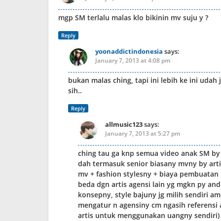
mgp SM terlalu malas klo bikinin mv suju y ?
Reply
yoonaddictindonesia
says:
January 7, 2013 at 4:08 pm
bukan malas ching, tapi ini lebih ke ini udah 
sih..
Reply
allmusic123
says:
January 7, 2013 at 5:27 pm
ching tau ga knp semua video anak SM by 
dah termasuk senior biasany mvny by arti
mv + fashion stylesny + biaya pembuatan 
beda dgn artis agensi lain yg mgkn py a
konsepny, style bajuny jg milih sendiri a
mengatur n agensiny cm ngasih referensi 
artis untuk menggunakan uangny sendiri)