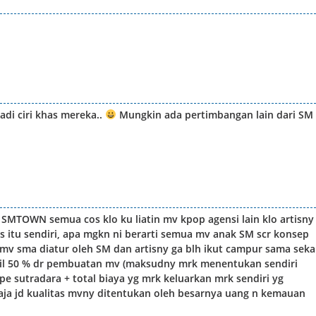
jadi ciri khas mereka..
Mungkin ada pertimbangan lain dari SM
SMTOWN semua cos klo ku liatin mv kpop agensi lain klo artisny
s itu sendiri, apa mgkn ni berarti semua mv anak SM scr konsep
mv sma diatur oleh SM dan artisny ga blh ikut campur sama sekal
ndil 50 % dr pembuatan mv (maksudny mrk menentukan sendiri
mpe sutradara + total biaya yg mrk keluarkan mrk sendiri yg
aja jd kualitas mvny ditentukan oleh besarnya uang n kemauan