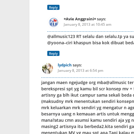
Reply
¤Avie Anggraini¤
says:
January 8, 2013 at 10:45 am
@allmusic123 RT selalu dan selalu.tp ya s
@yoona–ciri khaspun bisa kok dibuat beda
Reply
lydpich
says:
January 8, 2013 at 6:54 pm
jangan maen ngejudge org mba@allmusic ter
berekspresi spt yg kamu bil scr konsep mv +
artisny ga blh ikut campur sama sekali beda
(maksudny mrk menentukan sendiri konsepny, 
mrk keluarkan mrk sendiri yg mengatur n age
besarnya uang n kemauan artis untuk mengg
mana?atau cmn asumsi kamu sendiri aja yg n
masing2 artisnya itu berbeda2.kita sendiri 
menentukan MV yg mau spt apa.Tapi kalau me