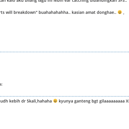
kan kalo aku bilang lagu ini lebih ear catching dibandingkan SFS..
rts will breakdown" buahahahahha.. kasian amat donghae..
,
s:
,udh kebih dr 5kali,hahaha
kyunya ganteng bgt gilaaaaaaaaa 