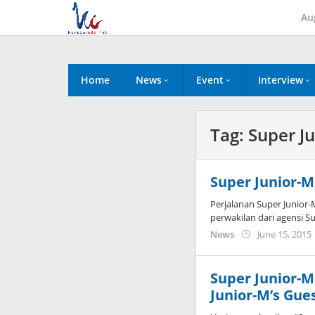
Skip
Au
to
content
Home
News
Event
Interview
Tag:
Super J
Super Junior-M
Perjalanan Super Junior
perwakilan dari agensi 
News
June 15, 2015
Super Junior-M
Junior-M’s Gue