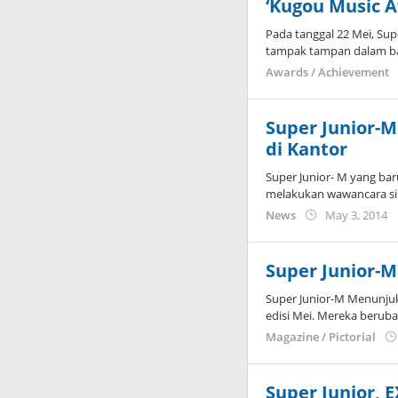
‘Kugou Music 
Pada tanggal 22 Mei, Sup
tampak tampan dalam ba
Awards / Achievement
Super Junior-
di Kantor
Super Junior- M yang ba
melakukan wawancara si
b
News
May 3, 2014
K
Super Junior-M
Super Junior-M Menunjuk
edisi Mei. Mereka berub
Magazine / Pictorial
Super Junior,