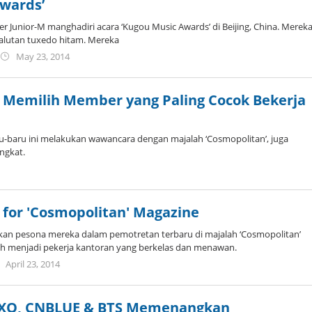
Awards’
er Junior-M manghadiri acara ‘Kugou Music Awards’ di Beijing, China. Merek
lutan tuxedo hitam. Mereka
by
May 23, 2014
Koreanindo
M Memilih Member yang Paling Cocok Bekerja
ru-baru ini melakukan wawancara dengan majalah ‘Cosmopolitan’, juga
ngkat.
y
oreanindo
 for 'Cosmopolitan' Magazine
an pesona mereka dalam pemotretan terbaru di majalah ‘Cosmopolitan’
ah menjadi pekerja kantoran yang berkelas dan menawan.
by
April 23, 2014
Koreanindo
 EXO, CNBLUE & BTS Memenangkan