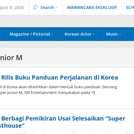
gust 8, 2026
Search
WAWANCARA EKSKLUSIF
SCH
Magazine / Pictorial
Korean Actor
Music
unior M
 Rilis Buku Panduan Perjalanan di Korea
-M di Korea akan diterbitkan dalam bentuk buku panduan. Seorang
Super Junior-M, SM Entertainment menyatakan pada 15
by
Koreanindo
 Berbagi Pemikiran Usai Selesaikan “Super
sthouse”