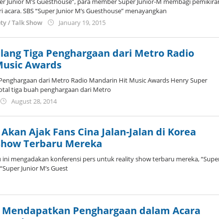
er Junior M’s Guesthouse”, para member Super Junior-M membagi pemikira
 acara. SBS “Super Junior M’s Guesthouse” menayangkan
by
ety / Talk Show
January 19, 2015
Koreanindo
lang Tiga Penghargaan dari Metro Radio
Music Awards
Penghargaan dari Metro Radio Mandarin Hit Music Awards Henry Super
tal tiga buah penghargaan dari Metro
by
August 28, 2014
Koreanindo
 Akan Ajak Fans Cina Jalan-Jalan di Korea
 Show Terbaru Mereka
 ini mengadakan konferensi pers untuk reality show terbaru mereka, “Supe
 “Super Junior M’s Guest
y
oreanindo
M Mendapatkan Penghargaan dalam Acara