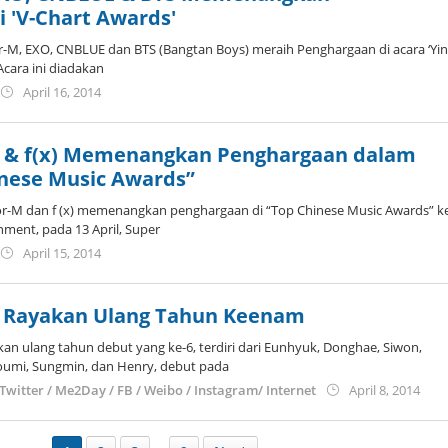
 'V-Chart Awards'
or-M, EXO, CNBLUE dan BTS (Bangtan Boys) meraih Penghargaan di acara ‘Yi
Acara ini diadakan
by
April 16, 2014
Koreanindo
M & f(x) Memenangkan Penghargaan dalam
inese Music Awards”
ior-M dan f (x) memenangkan penghargaan di “Top Chinese Music Awards” k
ment, pada 13 April, Super
by
April 15, 2014
Koreanindo
M Rayakan Ulang Tahun Keenam
an ulang tahun debut yang ke-6, terdiri dari Eunhyuk, Donghae, Siwon,
umi, Sungmin, dan Henry, debut pada
by
Twitter / Me2Day / FB / Weibo / Instagram/ Internet
April 8, 2014
Kore