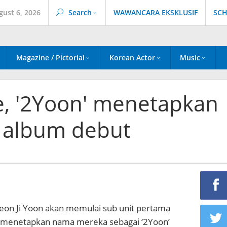
gust 6, 2026
Search
WAWANCARA EKSKLUSIF
SCH
Magazine / Pictorial
Korean Actor
Music
e, '2Yoon' menetapkan
n album debut
eon Ji Yoon akan memulai sub unit pertama
 menetapkan nama mereka sebagai ‘2Yoon’