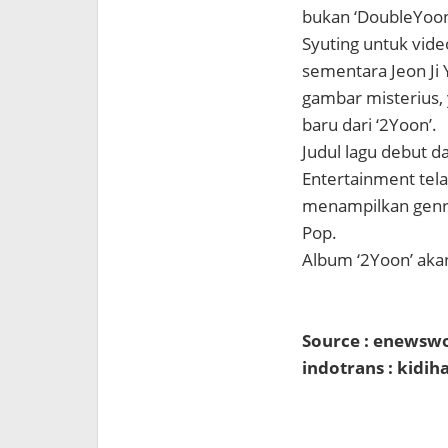
bukan ‘DoubleYoon
Syuting untuk vide
sementara Jeon Ji
gambar misterius, 
baru dari ‘2Yoon’.
Judul lagu debut 
Entertainment tel
menampilkan genre
Pop.
Album ‘2Yoon’ akan 
Source : enewsw
indotrans : kidi