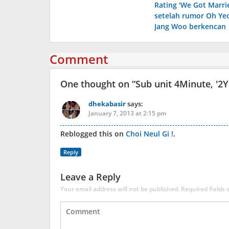
Rating 'We Got Marr
navigation
setelah rumor Oh Ye
Jang Woo berkencan
Comment
One thought on “
Sub unit 4Minute, '2
dhekabasir
says:
January 7, 2013 at 2:15 pm
Reblogged this on
Choi Neul Gi !
.
Reply
Leave a Reply
Your email address will not be published.
Required fields