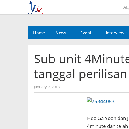
Skip
Au
to
content
Home
News
Event
Interview
Sub unit 4Minut
tanggal perilisa
by
January 7, 2013
Koreanindo
Heo Ga Yoon dan J
4minute dan telah