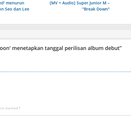
ied' menurun
[MV + Audio] Super Junior M –
on Seo dan Lee
"Break Down"
Yoon' menetapkan tanggal perilisan album debut
”
 are marked
*