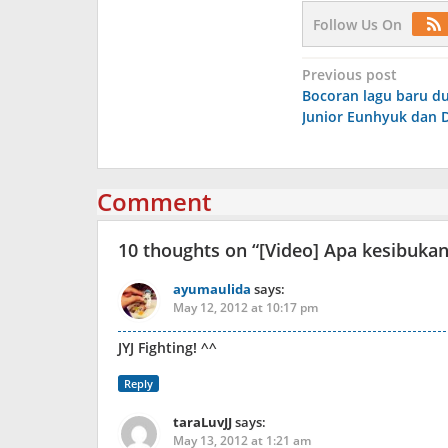
Follow Us On
Post
Previous post
Bocoran lagu baru d
navigation
Junior Eunhyuk dan 
Comment
10 thoughts on “
[Video] Apa kesibukan
ayumaulida
says:
May 12, 2012 at 10:17 pm
JYJ Fighting! ^^
Reply
taraLuvJJ
says:
May 13, 2012 at 1:21 am