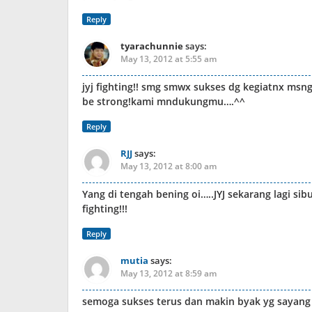
Reply
tyarachunnie
says:
May 13, 2012 at 5:55 am
jyj fighting!! smg smwx sukses dg kegiatnx msn
be strong!kami mndukungmu….^^
Reply
RJJ
says:
May 13, 2012 at 8:00 am
Yang di tengah bening oi…..JYJ sekarang lagi s
fighting!!!
Reply
mutia
says:
May 13, 2012 at 8:59 am
semoga sukses terus dan makin byak yg sayang