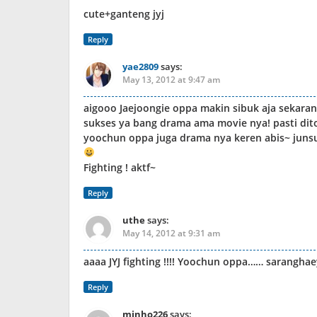
cute+ganteng jyj
Reply
yae2809
says:
May 13, 2012 at 9:47 am
aigooo Jaejoongie oppa makin sibuk aja sekaran
sukses ya bang drama ama movie nya! pasti dit
yoochun oppa juga drama nya keren abis~ junsu
Fighting ! aktf~
Reply
uthe
says:
May 14, 2012 at 9:31 am
aaaa JYJ fighting !!!! Yoochun oppa…… saranghaey
Reply
minho226
says: