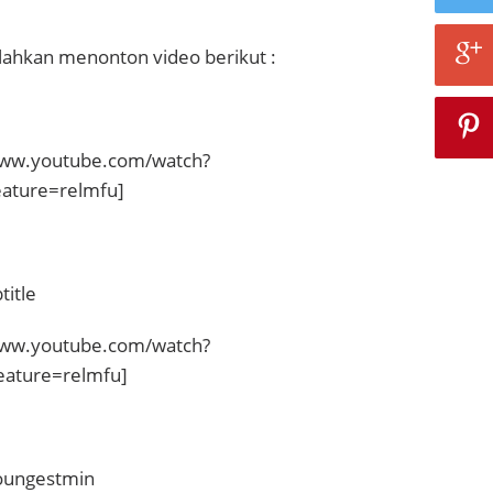
Silahkan menonton video berikut :
www.youtube.com/watch?
ature=relmfu]
title
www.youtube.com/watch?
ature=relmfu]
youngestmin