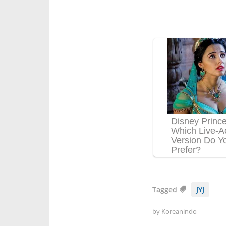
Tagged
JYJ
by
Koreanindo