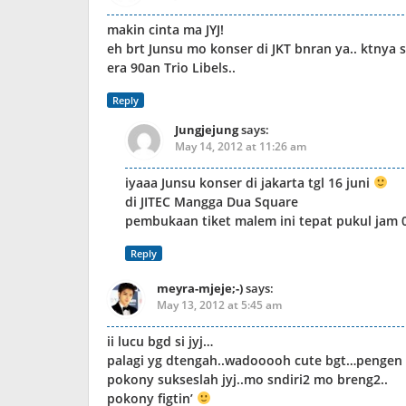
makin cinta ma JYJ!
eh brt Junsu mo konser di JKT bnran ya.. ktnya
era 90an Trio Libels..
Reply
Jungjejung
says:
May 14, 2012 at 11:26 am
iyaaa Junsu konser di jakarta tgl 16 juni
di JITEC Mangga Dua Square
pembukaan tiket malem ini tepat pukul jam 
Reply
meyra-mjeje;-)
says:
May 13, 2012 at 5:45 am
ii lucu bgd si jyj…
palagi yg dtengah..wadooooh cute bgt…pengen s
pokony sukseslah jyj..mo sndiri2 mo breng2..
pokony figtin’