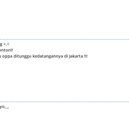
g >.<
onton!!
 oppa ditunggu kedatangannya di Jakarta !!!
o,,,,