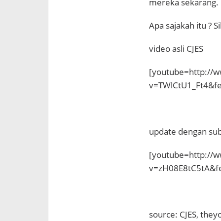
mereka sekarang.
Apa sajakah itu ? 
video asli CJES
[youtube=http://
v=TWlCtU1_Ft4&fe
update dengan sub
[youtube=http://
v=zH08E8tC5tA&fe
source: CJES, the