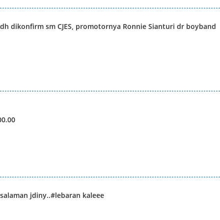
 sdh dikonfirm sm CJES, promotornya Ronnie Sianturi dr boyband
00.00
alaman jdiny..#lebaran kaleee