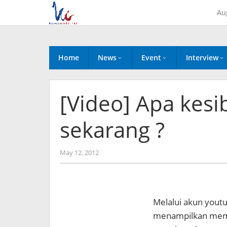
Skip
Au
to
content
Home
News
Event
Interview
[Video] Apa kesi
sekarang ?
by
May 12, 2012
Koreanindo
Melalui akun yout
menampilkan membe