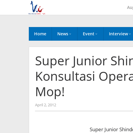
Skip
Au
to
content
Home
News
Event
Interview
Super Junior Sh
Konsultasi Opera
Mop!
by
April 2, 2012
Koreanindo
Super Junior Shin