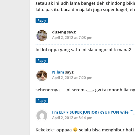
setau ak ini udh lama banget deh shindong biki
lalu. pas itu baca d majalah juga super kaget, e
Reply
dus4ng
says:
April 2, 2012 at 7:08 pm
lol lol oppa yang satu ini slalu ngocol k mana2
Reply
Nilam
says:
April 2, 2012 at 7:20 pm
sebenernya…. ini serem -___- gw takooodh liatn
Reply
I'm ELF ♥ SUPER JUNIOR (KYUHYUN wife ⌒˛
April 2, 2012 at 8:14 pm
Kekekek~ oppaaa
selalu bisa menghibur hati