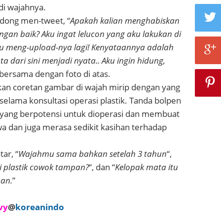
di wajahnya.
indong men-tweet,
“
Apakah kalian menghabiskan
ngan baik? Aku ingat lelucon yang aku lakukan di
ku meng-upload-nya lagi! Kenyataannya adalah
a dari sini menjadi nyata.. Aku ingin hidung,
 bersama dengan foto di atas.
kan coretan gambar di wajah mirip dengan yang
selama konsultasi operasi plastik. Tanda bolpen
yang berpotensi untuk dioperasi dan membuat
a dan juga merasa sedikit kasihan terhadap
ar, “
Wajahmu sama bahkan setelah 3 tahun
“,
 plastik cowok tampan?
“, dan “
Kelopak mata itu
an.
”
vy
@
koreanindo