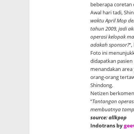
beberapa coretan 
Awal hari tadi, Sh
waktu April Mop de
tahun 2009, jadi a
operasi kelopak mat
adakah sponsor?
“,
Foto ini menunjuk
didapatkan pasien 
menandakan area 
orang-orang tertaw
Shindong.
Netizen berkoment
“
Tantangan operasi
membuatnya tamp
source: allkpop
Indotrans by
gee