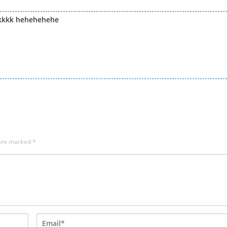
kkkkk hehehehehe
 are marked
*