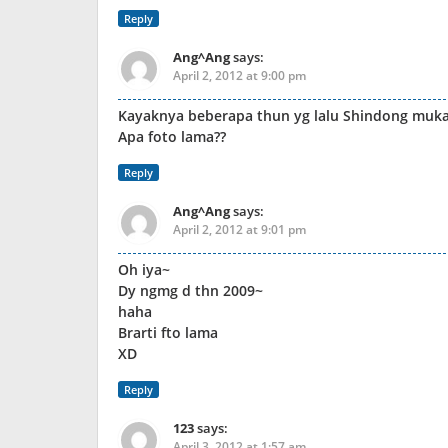
Reply
Ang^Ang
says:
April 2, 2012 at 9:00 pm
Kayaknya beberapa thun yg lalu Shindong muka
Apa foto lama??
Reply
Ang^Ang
says:
April 2, 2012 at 9:01 pm
Oh iya~
Dy ngmg d thn 2009~
haha
Brarti fto lama
XD
Reply
123
says:
April 3, 2012 at 1:57 am