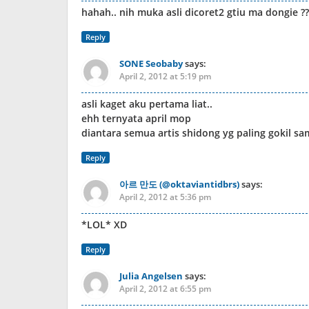
hahah.. nih muka asli dicoret2 gtiu ma dongie
Reply
SONE Seobaby
says:
April 2, 2012 at 5:19 pm
asli kaget aku pertama liat..
ehh ternyata april mop
diantara semua artis shidong yg paling gokil s
Reply
아르 만도 (@oktaviantidbrs)
says:
April 2, 2012 at 5:36 pm
*LOL* XD
Reply
Julia Angelsen
says:
April 2, 2012 at 6:55 pm