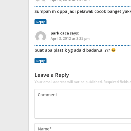
Sumpah ih oppa jadi pelawak cocok banget ya
Reply
park caca
says:
April 3, 2012 at 3:25 pm
buat apa plastik yg ada d badan.a,,???
Reply
Leave a Reply
Your email address will not be published.
Required fields