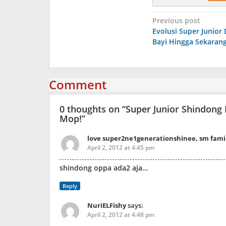
Post
Previous post
Evolusi Super Junior
navigation
Bayi Hingga Sekarang
Comment
0 thoughts on “
Super Junior Shindong 
Mop!
”
love super2ne1generationshinee, sm family
April 2, 2012 at 4:45 pm
shindong oppa ada2 aja…
Reply
NuriELFishy
says:
April 2, 2012 at 4:48 pm