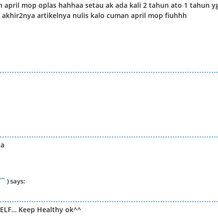
n april mop oplas hahhaa setau ak ada kali 2 tahun ato 1 tahun y
h akhir2nya artikelnya nulis kalo cuman april mop fiuhhh
ya
⌒ )
says:
 ELF… Keep Healthy ok^^