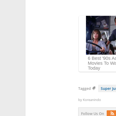
Tagged
Super Ju
by
Koreanindo
Follow Us On