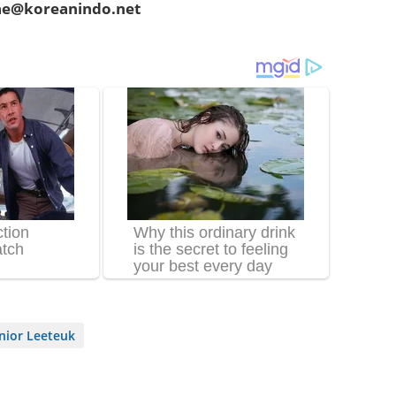
hae@koreanindo.net
nior Leeteuk