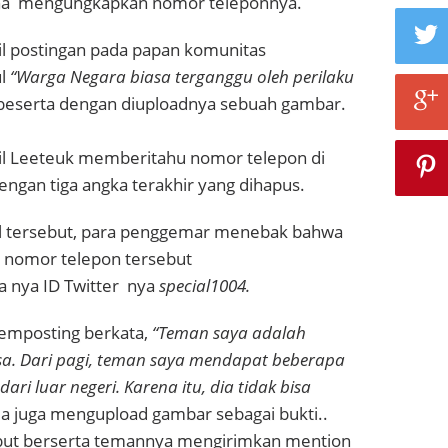
ena mengungkapkan nomor teleponnya.
il postingan pada papan komunitas
l
“Warga Negara biasa terganggu oleh perilaku
beserta dengan diuploadnya sebuah gambar.
ril Leeteuk memberitahu nomor telepon di
engan tiga angka terakhir yang dihapus.
al tersebut, para penggemar menebak bahwa
i nomor telepon tersebut
a nya ID Twitter nya
special1004.
emposting berkata,
“Teman saya adalah
sa. Dari pagi, teman saya mendapat beberapa
ari luar negeri. Karena itu, dia tidak bisa
Ia juga mengupload gambar sebagai bukti..
but berserta temannya mengirimkan mention