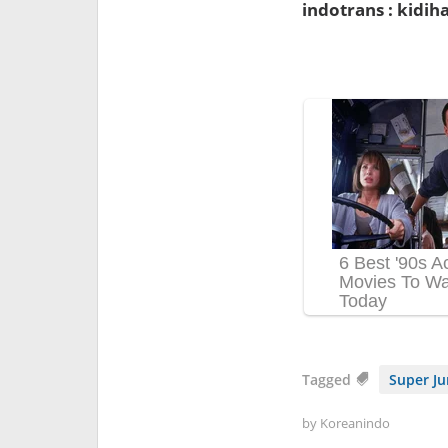
indotrans : kidi
Tagged
Super Ju
by
Koreanindo