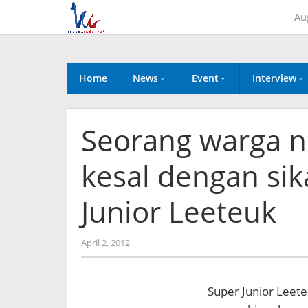
Skip
Au
to
content
Home
News
Event
Interview
Seorang warga n
kesal dengan si
Junior Leeteuk
by
April 2, 2012
Koreanindo
Super Junior Leet