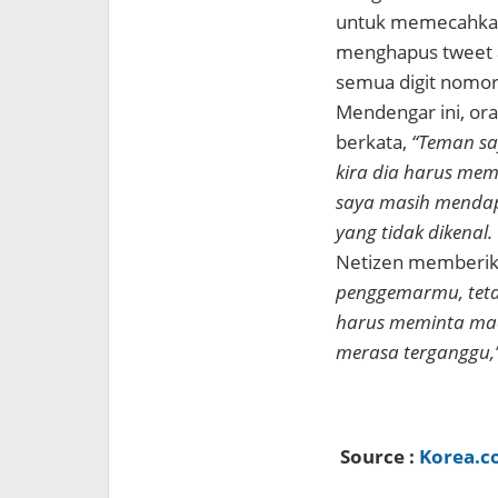
untuk memecahkan 
menghapus tweet a
semua digit nomor
Mendengar ini, or
berkata,
“Teman sa
kira dia harus mem
saya masih mendap
yang tidak dikenal. 
Netizen memberika
penggemarmu, tetap
harus meminta maa
merasa terganggu,”
Source :
Korea.