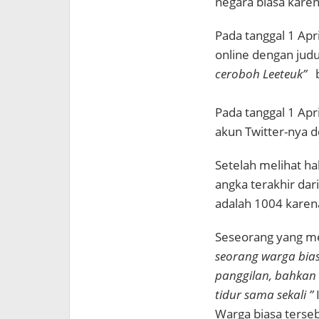
negara biasa kar
Pada tanggal 1 Apr
online dengan judu
ceroboh Leeteuk”
Pada tanggal 1 Ap
akun Twitter-nya d
Setelah melihat h
angka terakhir dar
adalah 1004 karen
Seseorang yang m
seorang warga bia
panggilan, bahkan d
tidur sama sekali ”
Warga biasa terse