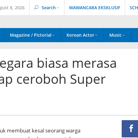
gust 8, 2026
Search
WAWANCARA EKSKLUSIF
SCH
Magazine / Pictorial
Korean Actor
Music
egara biasa merasa
kap ceroboh Super
euk membuat kesal seorang warga